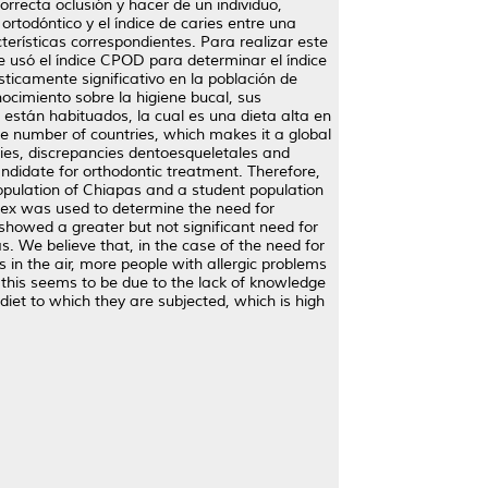
rrecta oclusión y hacer de un individuo,
rtodóntico y el índice de caries entre una
erísticas correspondientes. Para realizar este
e usó el índice CPOD para determinar el índice
ticamente significativo en la población de
ocimiento sobre la higiene bucal, sus
 están habituados, la cual es una dieta alta en
ge number of countries, which makes it a global
rgies, discrepancies dentoesqueletales and
candidate for orthodontic treatment. Therefore,
opulation of Chiapas and a student population
ndex was used to determine the need for
showed a greater but not significant need for
s. We believe that, in the case of the need for
 in the air, more people with allergic problems
, this seems to be due to the lack of knowledge
 diet to which they are subjected, which is high