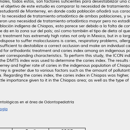
ales, todos estos, son factores suficientes para desestabilizar una co
 el objetivo de este estudio es comparar la necesidad de tratamiento o
estudiantil de Monterrey, en donde cada población añadirá sus caract
ar la necesidad de tratamiento ortodóntico de ambas poblaciones, y s
aron una necesidad de tratamiento ortodóntico mayor pero no estadís
blación indígena de Chiapas, esto parece ser debido a la falta de con
e da en la zona sur del país; así como también el tipo de dieta al que
c treatment has extremely high rates not only in Mexico, but in a lar
dispose to suffer malocclusions is caries, respiratory problems, alle
 sufficient to destabilize a correct occlusion and make an individual 
eed for orthodontic treatment and caries index among an indigenous p
eir corresponding characteristics. To perform this study, the ICON i
the DMTS index was used to determine the caries index. The results 
rrey and higher rate of caries in the indigenous population of Chiapa
ey is greater due to various factors such as the amount of pollutants
a. Regarding the caries index, the caries index in Chiapas was higher
tle importance given to it in the Chiapas area; as well as the type of
ntológicas en el área de Odontopediatría
ogía