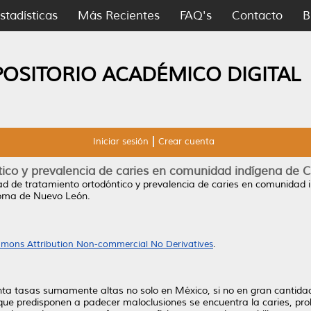
stadísticas
Más Recientes
FAQ's
Contacto
B
POSITORIO ACADÉMICO DIGITAL
Iniciar sesión
Crear cuenta
ico y prevalencia de caries en comunidad indígena de C
d de tratamiento ortodóntico y prevalencia de caries en comunidad 
noma de Nuevo León.
mons Attribution Non-commercial No Derivatives
.
ta tasas sumamente altas no solo en México, si no en gran cantidad 
que predisponen a padecer maloclusiones se encuentra la caries, prob