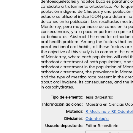
dentoesqueletales y hábitos bucales parafuncion
candidato a tratamiento ortodóntico. Por lo que
población indígena de Chiapas y una población 
estudio se utilizó el índice ICON para determin
de caries en la población. Los resultados mostr
Monterrey, pero mayor índice de caries en la po
consecuencias, y a la poca importancia que se l
carbohidratos. Abstract The need for orthodonti
oral health problem. Among the factors that pre
parafunctional oral habits, all these factors are
the objective of this study is to compare the n
of Monterrey, where each population will add th
orthodontic treatment of both populations, and 
orthodontic treatment in the population of Monte
orthodontic treatment, the prevalence in Monterr
and the type of mestizo race present in the are
about oral hygiene, its consequences, and the lit
in carbohydrates.
Tipo de elemento:
Tesis (Maestría)
Información adicional:
Maestría en Ciencias Odo
Materias:
R Medicina > RK Odontol
Divisiones:
Odontología
Usuario depositante:
Editor Repositorio