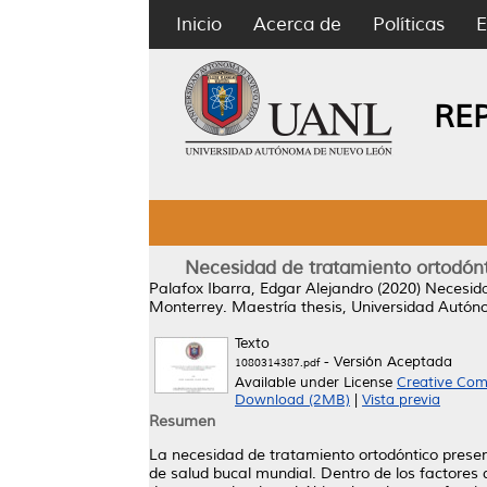
Inicio
Acerca de
Políticas
E
RE
Necesidad de tratamiento ortodónt
Palafox Ibarra, Edgar Alejandro
(2020)
Necesida
Monterrey.
Maestría thesis, Universidad Autó
Texto
- Versión Aceptada
1080314387.pdf
Available under License
Creative Com
Download (2MB)
|
Vista previa
Resumen
La necesidad de tratamiento ortodóntico presen
de salud bucal mundial. Dentro de los factores 