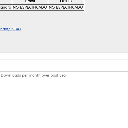
Email
ORCID
ejandro
NO ESPECIFICADO
NO ESPECIFICADO
/eprint/19841
Downloads per month over past year