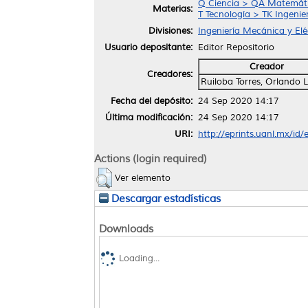
Q Ciencia > QA Matemáti
Materias:
T Tecnología > TK Ingenier
Divisiones:
Ingeniería Mecánica y Elé
Usuario depositante:
Editor Repositorio
Creador
Creadores:
Ruiloba Torres, Orlando 
Fecha del depósito:
24 Sep 2020 14:17
Última modificación:
24 Sep 2020 14:17
URI:
http://eprints.uanl.mx/id
Actions (login required)
Ver elemento
Descargar estadísticas
Downloads
Loading...