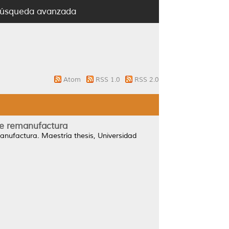
úsqueda avanzada
Atom
RSS 1.0
RSS 2.0
e remanufactura
anufactura.
Maestría thesis, Universidad