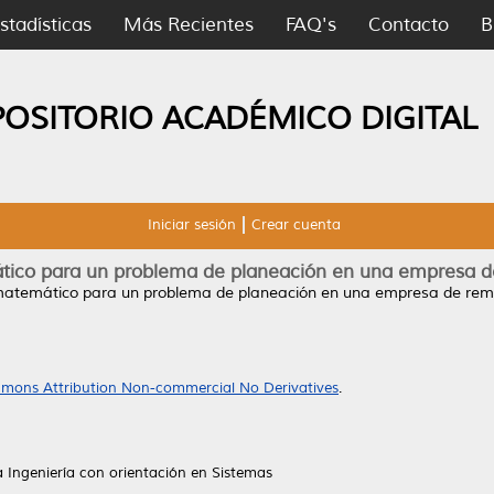
stadísticas
Más Recientes
FAQ's
Contacto
B
POSITORIO ACADÉMICO DIGITAL
Iniciar sesión
Crear cuenta
ico para un problema de planeación en una empresa d
atemático para un problema de planeación en una empresa de rem
mons Attribution Non-commercial No Derivatives
.
a Ingeniería con orientación en Sistemas