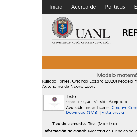
Inicio
Acerca de
Políticas
E
RE
Modelo matemát
Ruiloba Torres, Orlando Lázaro
(2020)
Modelo m
Autónoma de Nuevo León.
Texto
- Versión Aceptada
1080314448.pdf
Available under License
Creative Com
Download (1MB)
|
Vista previa
Tipo de elemento:
Tesis (Maestría)
Información adicional:
Maestría en Ciencias de l