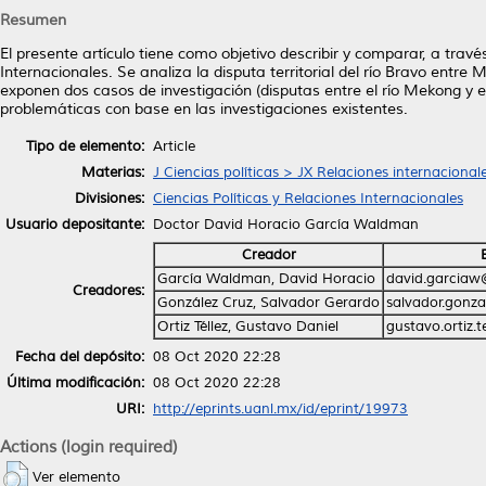
Resumen
El presente artículo tiene como objetivo describir y comparar, a trav
Internacionales. Se analiza la disputa territorial del río Bravo ent
exponen dos casos de investigación (disputas entre el río Mekong y el
problemáticas con base en las investigaciones existentes.
Tipo de elemento:
Article
Materias:
J Ciencias políticas > JX Relaciones internacional
Divisiones:
Ciencias Políticas y Relaciones Internacionales
Usuario depositante:
Doctor David Horacio García Waldman
Creador
García Waldman, David Horacio
david.garciaw
Creadores:
González Cruz, Salvador Gerardo
salvador.gonz
Ortiz Téllez, Gustavo Daniel
gustavo.ortiz.
Fecha del depósito:
08 Oct 2020 22:28
Última modificación:
08 Oct 2020 22:28
URI:
http://eprints.uanl.mx/id/eprint/19973
Actions (login required)
Ver elemento