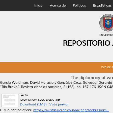
Inicio
Acerca de
Políticas
Estadísticas
REPOSITORIO
Iniciar 
The diplomacy of wat
García Waldman, David Horacio
y
González Cruz, Salvador Gerardo
“Río Bravo”.
Revista ciencias sociales, 2 (168). pp. 167-176. ISSN 04
Texto
(2020) DHGW, SGGC & GDOT.pdf
Download (1MB)
|
Vista previa
URL o página oficial:
https://revistas.ucr.ac.cr/index.php/sociales/arti...