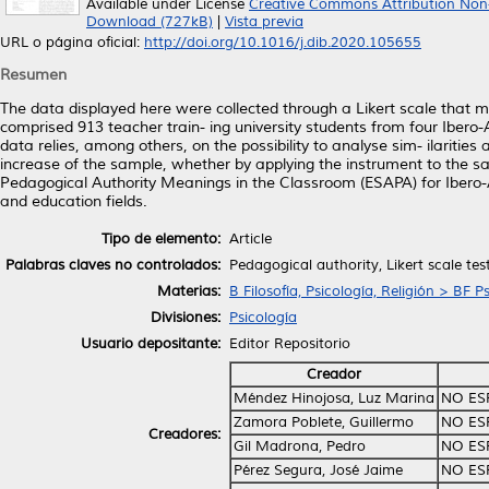
Available under License
Creative Commons Attribution Non
Download (727kB)
|
Vista previa
URL o página oficial:
http://doi.org/10.1016/j.dib.2020.105655
Resumen
The data displayed here were collected through a Likert scale that m
comprised 913 teacher train- ing university students from four Ibero
data relies, among others, on the possibility to analyse sim- ilariti
increase of the sample, whether by applying the instrument to the sam
Pedagogical Authority Meanings in the Classroom (ESAPA) for Ibero-A
and education fields.
Tipo de elemento:
Article
Palabras claves no controlados:
Pedagogical authority, Likert scale tes
Materias:
B Filosofía, Psicología, Religión > BF P
Divisiones:
Psicología
Usuario depositante:
Editor Repositorio
Creador
Méndez Hinojosa, Luz Marina
NO ES
Zamora Poblete, Guillermo
NO ES
Creadores:
Gil Madrona, Pedro
NO ES
Pérez Segura, José Jaime
NO ES