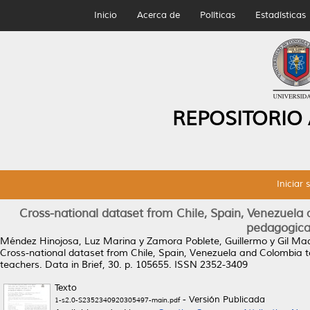
Inicio
Acerca de
Políticas
Estadísticas
REPOSITORIO
Iniciar 
Cross-national dataset from Chile, Spain, Venezuela
pedagogical
Méndez Hinojosa, Luz Marina
y
Zamora Poblete, Guillermo
y
Gil Ma
Cross-national dataset from Chile, Spain, Venezuela and Colombia to
teachers.
Data in Brief, 30. p. 105655. ISSN 2352-3409
Texto
- Versión Publicada
1-s2.0-S2352340920305497-main.pdf