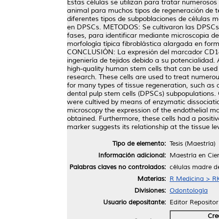
Estas células se utilizan para tratar numerosos
animal para muchos tipos de regeneración de tej
diferentes tipos de subpoblaciones de células m
en DPSCs. METODOS: Se cultivaron las DPSCs por
fases, para identificar mediante microscopia 
morfología típica fibroblástica alargada en fo
CONCLUSIÓN: La expresión del marcador CD146 sug
ingeniería de tejidos debido a su potencialidad
high-quality human stem cells that can be used 
research. These cells are used to treat numero
for many types of tissue regeneration, such as ar
dental pulp stem cells (DPSCs) subpopulations
were cultived by means of enzymatic dissociati
microscopy the expression of the endothelial 
obtained. Furthermore, these cells had a posi
marker suggests its relationship at the tissue le
Tipo de elemento:
Tesis (Maestría)
Información adicional:
Maestría en Cie
Palabras claves no controlados:
células madre de
Materias:
R Medicina > R
Divisiones:
Odontología
Usuario depositante:
Editor Repositor
Cre