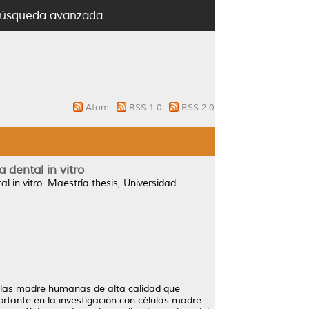
úsqueda avanzada
Atom
RSS 1.0
RSS 2.0
 dental in vitro
l in vitro.
Maestría thesis, Universidad
lulas madre humanas de alta calidad que
rtante en la investigación con células madre.