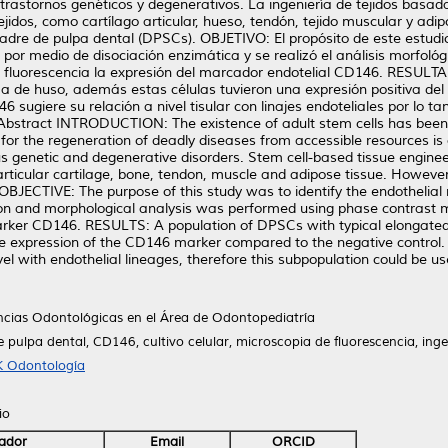
 trastornos genéticos y degenerativos. La ingeniería de tejidos basa
idos, como cartílago articular, hueso, tendón, tejido muscular y adip
adre de pulpa dental (DPSCs). OBJETIVO: El propósito de este estudio
 medio de disociación enzimática y se realizó el análisis morfológi
de fluorescencia la expresión del marcador endotelial CD146. RESU
rma de huso, además estas células tuvieron una expresión positiva de
iere su relación a nivel tisular con linajes endoteliales por lo tan
. Abstract INTRODUCTION: The existence of adult stem cells has been r
for the regeneration of deadly diseases from accessible resources i
us genetic and degenerative disorders. Stem cell-based tissue engin
ticular cartilage, bone, tendon, muscle and adipose tissue. However, i
. OBJECTIVE: The purpose of this study was to identify the endoth
on and morphological analysis was performed using phase contrast mi
marker CD146. RESULTS: A population of DPSCs with typical elongate
tive expression of the CD146 marker compared to the negative contr
vel with endothelial lineages, therefore this subpopulation could be use
ncias Odontológicas en el Área de Odontopediatría
 pulpa dental, CD146, cultivo celular, microscopia de fluorescencia, ingen
K Odontología
io
ador
Email
ORCID