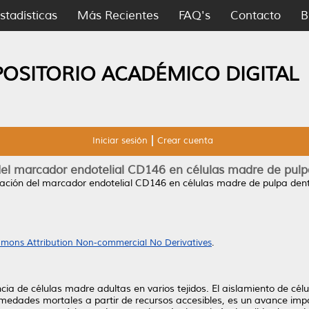
stadísticas
Más Recientes
FAQ's
Contacto
B
POSITORIO ACADÉMICO DIGITAL
Iniciar sesión
Crear cuenta
del marcador endotelial CD146 en células madre de pulpa
cación del marcador endotelial CD146 en células madre de pulpa denta
mons Attribution Non-commercial No Derivatives
.
a de células madre adultas en varios tejidos. El aislamiento de cé
rmedades mortales a partir de recursos accesibles, es un avance impo