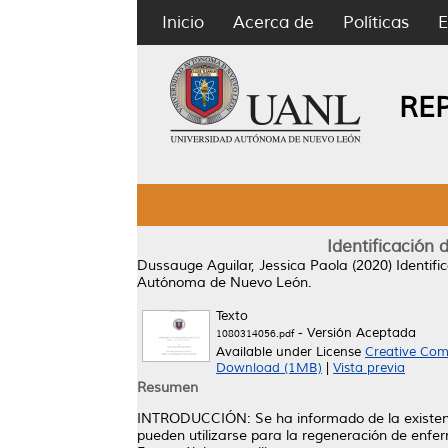
Inicio
Acerca de
Políticas
E
RE
Identificación 
Dussauge Aguilar, Jessica Paola
(2020)
Identifi
Autónoma de Nuevo León.
Texto
- Versión Aceptada
1080314056.pdf
Available under License
Creative Com
Download (1MB)
|
Vista previa
Resumen
INTRODUCCIÓN: Se ha informado de la existenci
pueden utilizarse para la regeneración de enfe