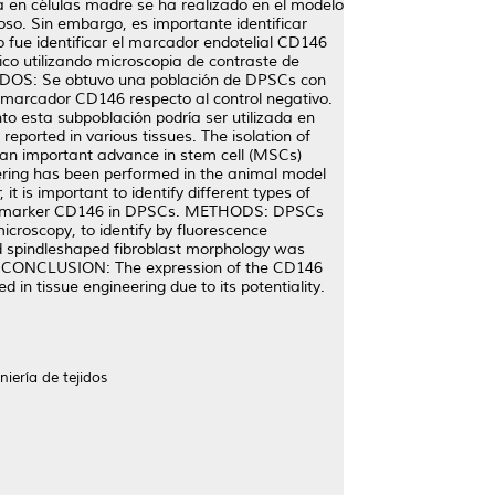
da en células madre se ha realizado en el modelo
oso. Sin embargo, es importante identificar
 fue identificar el marcador endotelial CD146
co utilizando microscopia de contraste de
LTADOS: Se obtuvo una población de DPSCs con
l marcador CD146 respecto al control negativo.
to esta subpoblación podría ser utilizada en
eported in various tissues. The isolation of
s an important advance in stem cell (MSCs)
eering has been performed in the animal model
t is important to identify different types of
elial marker CD146 in DPSCs. METHODS: DPSCs
croscopy, to identify by fluorescence
d spindleshaped fibroblast morphology was
ol. CONCLUSION: The expression of the CD146
d in tissue engineering due to its potentiality.
iería de tejidos