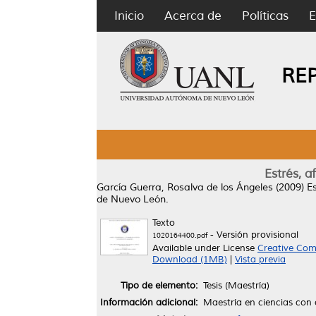
Inicio
Acerca de
Políticas
E
RE
Estrés, 
García Guerra, Rosalva de los Ángeles
(2009)
E
de Nuevo León.
Texto
- Versión provisional
1020164400.pdf
Available under License
Creative Com
Download (1MB)
|
Vista previa
Tipo de elemento:
Tesis (Maestría)
Información adicional:
Maestría en ciencias con 