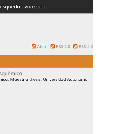
úsqueda avanzada
Atom
RSS 1.0
RSS 2.0
isquémica
mica.
Maestría thesis, Universidad Autónoma