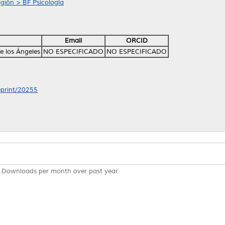
ligión > BF Psicología
Email
ORCID
e los Ángeles
NO ESPECIFICADO
NO ESPECIFICADO
/eprint/20255
Downloads per month over past year