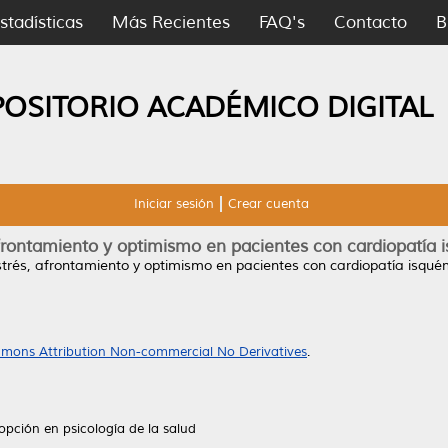
stadísticas
Más Recientes
FAQ's
Contacto
B
POSITORIO ACADÉMICO DIGITAL
Iniciar sesión
Crear cuenta
afrontamiento y optimismo en pacientes con cardiopatía 
strés, afrontamiento y optimismo en pacientes con cardiopatía isqué
mons Attribution Non-commercial No Derivatives
.
opción en psicología de la salud