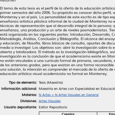
Resumen
El tema de esta tesis es el perfil de la oferta de la educación artís
primer semestre del año 2006. Su propósito es conocer dicho perfil, as
Monterrey y en el país. La personalidad de este escrito es de tipo explo
enseñanza artística plástica informal de la ciudad de Monterrey no e
técnicas de representación que al desarrollo integral de la persona;
enseñanza, una producción y un arte de niveles posmodernistas. Tres
está organizada en las siguientes partes: Introducción, Desarrollo
Metodología, Análisis, Conclusión y Bibliografía. El alcance del ensa
y educación, de filosofía, libros básicos de consulta, apuntes de dis
medio a investigar. Los objetivos son: abrir la investigación sobre l
abierta y totalizadora. El método es la investigación bibliográfica, así
investigación es la conclusión de que el academicismo existe en Monte
no estén vinculados a una currícula formal de primaria, secundaria, e
de los anteriores grados, pero que existan en una forma reconocibl
una solución, la intención es comprender el mercado de la oferta de ed
educación artística visual academicista no formal en Monterrey.
Tipo de elemento:
Tesis (Maestría)
Información adicional:
Maestría en Artes con Especialidad en Educació
Materias:
N Artes > N Artes Visuales en General
Divisiones:
Artes Visuales
Usuario depositante:
Editor Repositorio
Creador
Ema