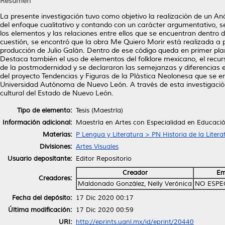
Resumen
La presente investigación tuvo como objetivo la realización de un Aná
del enfoque cualitativo y contando con un carácter argumentativo, se 
los elementos y las relaciones entre ellos que se encuentran dentro d
cuestión, se encontró que la obra Me Quiero Morir está realizada a pa
producción de Julio Galán. Dentro de ese código queda en primer plan
Destaca también el uso de elementos del folklore mexicano, el recurs
de la postmodernidad y se declararon las semejanzas y diferencias en
del proyecto Tendencias y Figuras de la Plástica Neolonesa que se en
Universidad Autónoma de Nuevo León. A través de esta investigación s
cultural del Estado de Nuevo León.
Tipo de elemento:
Tesis (Maestría)
Información adicional:
Maestría en Artes con Especialidad en Educació
Materias:
P Lengua y Literatura > PN Historia de la Litera
Divisiones:
Artes Visuales
Usuario depositante:
Editor Repositorio
Creador
Em
Creadores:
Maldonado González, Nelly Verónica
NO ESPE
Fecha del depósito:
17 Dic 2020 00:17
Última modificación:
17 Dic 2020 00:59
URI:
http://eprints.uanl.mx/id/eprint/20440