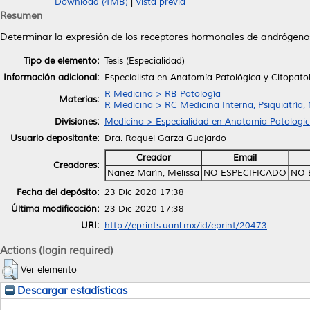
Download (4MB)
|
Vista previa
Resumen
Determinar la expresión de los receptores hormonales de andrógeno
Tipo de elemento:
Tesis (Especialidad)
Información adicional:
Especialista en Anatomía Patológica y Citopato
R Medicina > RB Patología
Materias:
R Medicina > RC Medicina Interna, Psiquiatría,
Divisiones:
Medicina > Especialidad en Anatomia Patologi
Usuario depositante:
Dra. Raquel Garza Guajardo
Creador
Email
Creadores:
Nañez Marín, Melissa
NO ESPECIFICADO
NO 
Fecha del depósito:
23 Dic 2020 17:38
Última modificación:
23 Dic 2020 17:38
URI:
http://eprints.uanl.mx/id/eprint/20473
Actions (login required)
Ver elemento
Descargar estadísticas