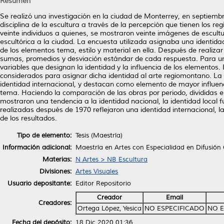
Resumen
Se realizó una investigación en la ciudad de Monterrey, en septiembr
disciplina de la escultura a través de la percepción que tienen los r
veinte individuos a quienes, se mostraron veinte imágenes de escultu
escultórica a la ciudad. La encuesta utilizada asignaba una identida
de los elementos tema, estilo y material en ella. Después de realiza
sumas, promedios y desviación estándar de cada respuesta. Para una
variables que designan la identidad y la influencia de los elementos.
considerados para asignar dicha identidad al arte regiomontano. La 
identidad internacional, y destacan como elemento de mayor influenc
tema. Haciendo la comparación de las obras por periodo, divididas 
mostraron una tendencia a la identidad nacional, la identidad local f
realizadas después de 1970 reflejaron una identidad internacional, l
de los resultados.
Tipo de elemento:
Tesis (Maestría)
Información adicional:
Maestría en Artes con Especialidad en Difusión 
Materias:
N Artes > NB Escultura
Divisiones:
Artes Visuales
Usuario depositante:
Editor Repositorio
Creador
Email
Creadores:
Ortega López, Yesica
NO ESPECIFICADO
NO E
Fecha del depósito:
18 Dic 2020 01:36