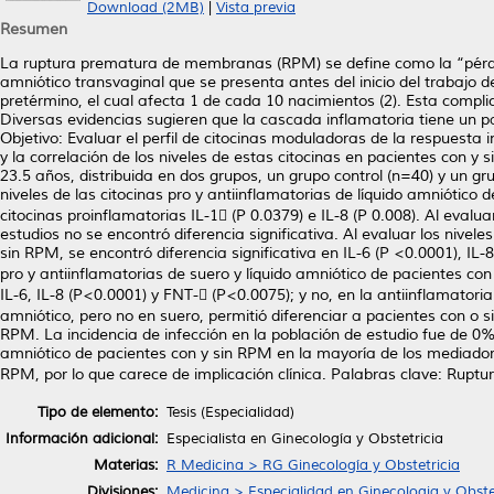
Download (2MB)
|
Vista previa
Resumen
La ruptura prematura de membranas (RPM) se define como la “pérdid
amniótico transvaginal que se presenta antes del inicio del trabajo 
pretérmino, el cual afecta 1 de cada 10 nacimientos (2). Esta comp
Diversas evidencias sugieren que la cascada inflamatoria tiene un pa
Objetivo: Evaluar el perfil de citocinas moduladoras de la respuesta
y la correlación de los niveles de estas citocinas en pacientes con 
23.5 años, distribuida en dos grupos, un grupo control (n=40) y un 
niveles de las citocinas pro y antiinflamatorias de líquido amniótico 
citocinas proinflamatorias IL-1 (P 0.0379) e IL-8 (P 0.008). Al evalu
estudios no se encontró diferencia significativa. Al evaluar los nivele
sin RPM, se encontró diferencia significativa en IL-6 (P <0.0001), IL-8
pro y antiinflamatorias de suero y líquido amniótico de pacientes con 
IL-6, IL-8 (P<0.0001) y FNT- (P<0.0075); y no, en la antiinflamatoria 
amniótico, pero no en suero, permitió diferenciar a pacientes con o
RPM. La incidencia de infección en la población de estudio fue de 0%.
amniótico de pacientes con y sin RPM en la mayoría de los mediadore
RPM, por lo que carece de implicación clínica. Palabras clave: Ruptu
Tipo de elemento:
Tesis (Especialidad)
Información adicional:
Especialista en Ginecología y Obstetricia
Materias:
R Medicina > RG Ginecología y Obstetricia
Divisiones:
Medicina > Especialidad en Ginecologia y Obste