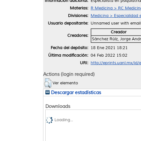
Información adicional:
Especialista en psiquiatría
Materias:
R Medicina > RC Medicina 
Divisiones:
Medicina > Especialidad e
Usuario depositante:
Unnamed user with emai
Creador
Creadores:
Sánchez Rúíz, Jorge And
Fecha del depósito:
18 Ene 2021 18:21
Última modificación:
04 Feb 2022 15:02
URI:
http://eprints.uanl.mx/id
Actions (login required)
Ver elemento
Descargar estadísticas
Downloads
Loading...