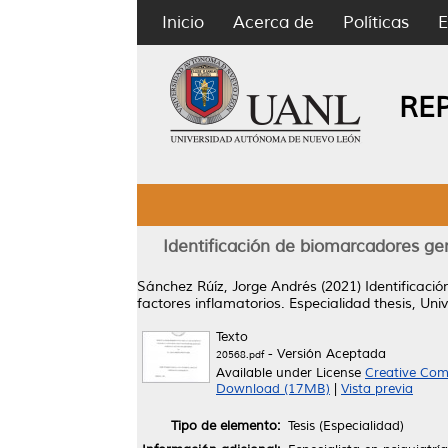
Inicio
Acerca de
Políticas
E
RE
Identificación de biomarcadores ge
Sánchez Rúíz, Jorge Andrés
(2021)
Identificaci
factores inflamatorios.
Especialidad thesis, Un
Texto
- Versión Aceptada
20568.pdf
Available under License
Creative Com
Download (17MB)
|
Vista previa
Tipo de elemento:
Tesis (Especialidad)