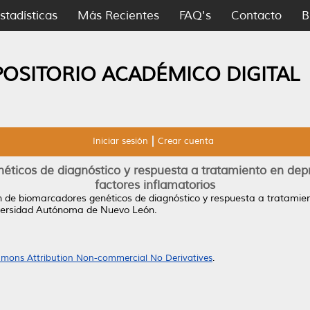
stadísticas
Más Recientes
FAQ's
Contacto
B
POSITORIO ACADÉMICO DIGITAL
Iniciar sesión
Crear cuenta
néticos de diagnóstico y respuesta a tratamiento en dep
factores inflamatorios
ón de biomarcadores genéticos de diagnóstico y respuesta a tratamie
iversidad Autónoma de Nuevo León.
mons Attribution Non-commercial No Derivatives
.