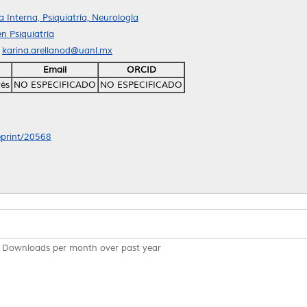
Interna, Psiquiatría, Neurología
n Psiquiatría
l
karina.arellanod@uanl.mx
Email
ORCID
rés
NO ESPECIFICADO
NO ESPECIFICADO
/eprint/20568
Downloads per month over past year