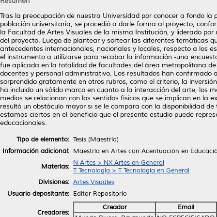
Resumen
Tras la preocupación de nuestra Universidad por conocer a fondo la p
población universitaria; se procedió a darle forma al proyecto, conf
la Facultad de Artes Visuales de la misma Institución, y liderado po
del proyecto. Luego de plantear y sortear las diferentes temáticas qu
antecedentes internacionales, nacionales y locales, respecto a los e
el instrumento a utilizarse para recabar la información -una encue
fue aplicada en la totalidad de facultades del área metropolitana de 
docentes y personal administrativo. Los resultados han confirmado 
sorprendido gratamente en otros rubros, como el criterio, la inversió
ha incluido un sólido marco en cuanto a la interacción del arte, los
medios se relacionan con los sentidos físicos que se implican en la 
resultó un obstáculo mayor si se le compara con la disponibilidad de
estamos ciertos en el beneficio que el presente estudio puede repres
educacionales.
Tipo de elemento:
Tesis (Maestría)
Información adicional:
Maestría en Artes con Acentuación en Educació
N Artes > NX Artes en General
Materias:
T Tecnología > T Tecnología en General
Divisiones:
Artes Visuales
Usuario depositante:
Editor Repositorio
Creador
Email
Creadores: