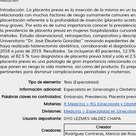
Resumen
Introducción. La placenta previa es la inserción de la misma en un l
relacionada con muchos factores de riesgo sumamente comunes en 
placentación referente a la profundidad de inserción (placenta acre
muy graves. Por esto es de suma importancia conocer la prevalencia
la prevalencia de placenta previa en mujeres hospitalizadas cursan
métodos. Estudio observacional, retrospectivo, comparativo y descrip
Universitario “Dr. José Eleuterio González” revisando expedientes de
haya realizado histerectomía obstétrica, corroborando el diagnóst
2018 a junio de 2019. Resultados. Se incluyeron 40 pacientes, 12.5%
baja, el 82.5 % tuvo diagnóstico de placenta previa total y sólo el 2
placenta previa es una patología de gran importancia relacionada 
que ponen en riesgo la vida materna, así como del producto. Es pr
pertinentes para disminuir complicaciones perinatales y maternas.
Tipo de elemento:
Tesis (Especialidad)
Información adicional:
Especialista en Ginecología y Obstetri
Palabras claves no controlados:
Embarazo, Prevalencia, Placenta previa
Materias:
R Medicina > RG Ginecología y Obstet
Divisiones:
Medicina > Especialidad en Ginecologi
Usuario depositante:
GYO LEZMES VALDEZ CHAPA
Creador
Creadores:
Rodríguez Contreras, Mericia del Ros