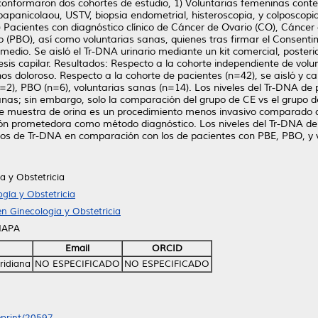
conformaron dos cohortes de estudio, 1) Voluntarias femeninas conte
papanicolaou, USTV, biopsia endometrial, histeroscopia, y colposco
) Pacientes con diagnóstico clínico de Cáncer de Ovario (CO), Cáncer
o (PBO), así como voluntarias sanas, quienes tras firmar el Consen
 medio. Se aisló el Tr-DNA urinario mediante un kit comercial, poster
sis capilar. Resultados: Respecto a la cohorte independiente de volun
s doloroso. Respecto a la cohorte de pacientes (n=42), se aisló y ca
=2), PBO (n=6), voluntarias sanas (n=14). Los niveles del Tr-DNA d
nas; sin embargo, solo la comparación del grupo de CE vs el grupo d
 de muestra de orina es un procedimiento menos invasivo comparado 
ión prometedora como método diagnóstico. Los niveles del Tr-DNA de
dos de Tr-DNA en comparación con los de pacientes con PBE, PBO, y 
a y Obstetricia
gía y Obstetricia
n Ginecologia y Obstetricia
HAPA
Email
ORCID
iridiana
NO ESPECIFICADO
NO ESPECIFICADO
/eprint/20597