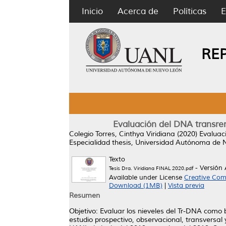
Inicio
Acerca de
Políticas
E
RE
Evaluación del DNA transre
Colegio Torres, Cinthya Viridiana
(2020)
Evaluac
Especialidad thesis, Universidad Autónoma de 
Texto
- Versión
Tesis Dra. Viridiana FINAL 2020.pdf
Available under License
Creative Com
Download (1MB)
|
Vista previa
Resumen
Objetivo: Evaluar los nieveles del Tr-DNA como
estudio prospectivo, observacional, transversal 