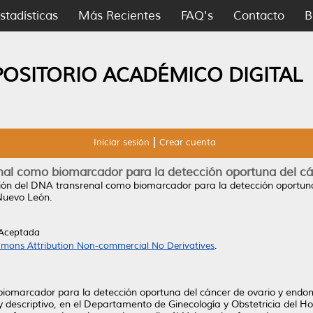
stadísticas
Más Recientes
FAQ's
Contacto
B
POSITORIO ACADÉMICO DIGITAL
Iniciar sesión
Crear cuenta
nal como biomarcador para la detección oportuna del cá
ión del DNA transrenal como biomarcador para la detección oportuna
Nuevo León.
 Aceptada
mons Attribution Non-commercial No Derivatives
.
 biomarcador para la detección oportuna del cáncer de ovario y endom
y descriptivo, en el Departamento de Ginecología y Obstetricia del Hos