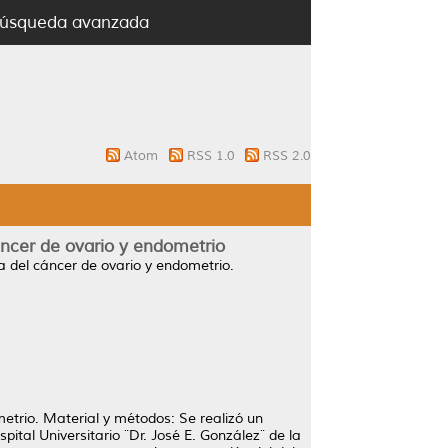
úsqueda avanzada
Atom
RSS 1.0
RSS 2.0
ncer de ovario y endometrio
 del cáncer de ovario y endometrio.
etrio. Material y métodos: Se realizó un
pital Universitario ¨Dr. José E. González¨ de la