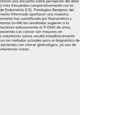
staron una encuesta sobre percepción del dolor
pia) más frecuentes comparativamente con la
 de Endometrio (CE), Patologías Benignas del
timiento Informado aportaron una muestra
iormente fue cuantificado por fluorometria y
tarias (n=64) los resultados sugieren a la
racterizó exitosamente el Tr-DNA de orina,
e pacientes con cáncer son mayores en
e voluntarias sanas resultó estadísticamente
con los metodos actuales para el diagnóstico de
 pacientes con cáncer ginecológico, ya sea de
voluntarias sanas.