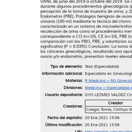
UANL de junio del 2019 a octubre del 2019. Se 
durante algunos procedimientos ginecológicos (
percepción de la toma de muestra de orina; y 2
Endometrio (PBE), Patologias benignas de ovari
urinaria (100 ml) mediante la técnica del chorro
caracterizado en un sistema de microelectrofore
recolección de orina como el procedimiento meno
correspondiente a CO (n=10), CE (n=10), PBE (n
comparación con las PBO, PBE, y voluntarias sa
significativo (P = 0.0391) Conclusión: La toma
los cánceres ginecológicos, resultando una opc
ovario y/o endometrio, presentan niveles eleva
Tipo de elemento:
Tesis (Especialidad)
Información adicional:
Especialista en Ginecologí
Materias:
R Medicina > RG Ginecolo
Divisiones:
Medicina > Especialidad e
Usuario depositante:
GYO LEZMES VALDEZ C
Creador
Creadores:
Colegio Torres, Cinthya V
Fecha del depósito:
20 Ene 2021 15:06
Última modificación:
20 Ene 2021 15:06
URI:
http://eprints.uanl.mx/id