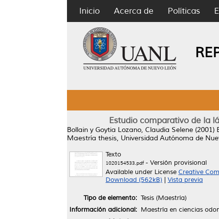
Inicio
Acerca de
Políticas
E
RE
Estudio comparativo de la l
Bollain y Goytia Lozano, Claudia Selene
(2001)
Maestría thesis, Universidad Autónoma de Nue
Texto
- Versión provisional
1020154533.pdf
Available under License
Creative Com
Download (562kB)
|
Vista previa
Tipo de elemento:
Tesis (Maestría)
Información adicional:
Maestría en ciencias odo