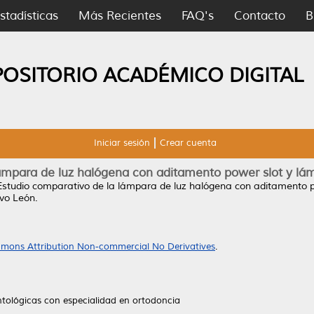
stadísticas
Más Recientes
FAQ's
Contacto
B
POSITORIO ACADÉMICO DIGITAL
Iniciar sesión
Crear cuenta
ámpara de luz halógena con aditamento power slot y lá
Estudio comparativo de la lámpara de luz halógena con aditamento p
vo León.
mons Attribution Non-commercial No Derivatives
.
ntológicas con especialidad en ortodoncia