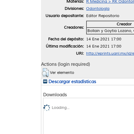
Materias:
R Medicina > RK Odontol
Divisiones:
Odontología
Usuario depositante:
Editor Repositorio
Creador
Creadores:
Bollain y Goytia Lozano,
Fecha del depósito:
14 Ene 2021 17:00
Última modificación:
14 Ene 2021 17:00
URI:
http://eprints.uanl.mx/id
Actions (login required)
Ver elemento
Descargar estadísticas
Downloads
Loading...