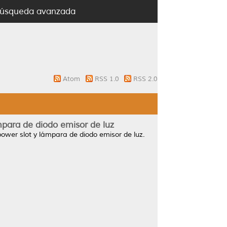
úsqueda avanzada
Atom
RSS 1.0
RSS 2.0
mpara de diodo emisor de luz
ower slot y lámpara de diodo emisor de luz.