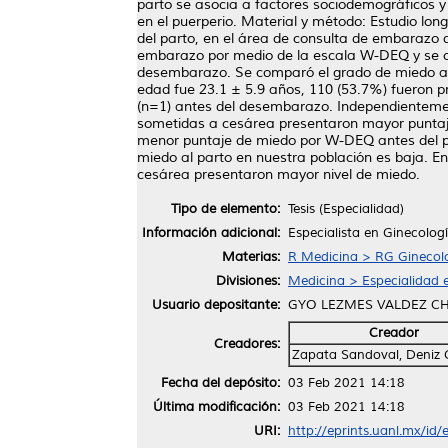
parto se asocia a factores sociodemográficos y
en el puerperio. Material y método: Estudio lo
del parto, en el área de consulta de embarazo d
embarazo por medio de la escala W-DEQ y se ob
desembarazo. Se comparó el grado de miedo ant
edad fue 23.1 ± 5.9 años, 110 (53.7%) fueron p
(n=1) antes del desembarazo. Independientemen
sometidas a cesárea presentaron mayor puntaje
menor puntaje de miedo por W-DEQ antes del pa
miedo al parto en nuestra población es baja. En
cesárea presentaron mayor nivel de miedo.
Tipo de elemento:
Tesis (Especialidad)
Información adicional:
Especialista en Ginecologí
Materias:
R Medicina > RG Ginecolo
Divisiones:
Medicina > Especialidad e
Usuario depositante:
GYO LEZMES VALDEZ C
Creador
Creadores:
Zapata Sandoval, Deniz 
Fecha del depósito:
03 Feb 2021 14:18
Última modificación:
03 Feb 2021 14:18
URI:
http://eprints.uanl.mx/id