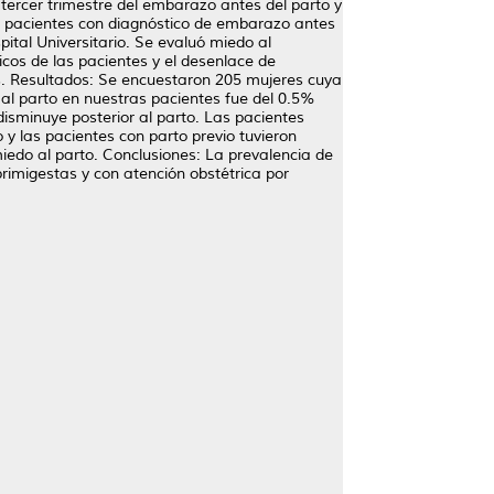
tercer trimestre del embarazo antes del parto y
de pacientes con diagnóstico de embarazo antes
ital Universitario. Se evaluó miedo al
os de las pacientes y el desenlace de
s. Resultados: Se encuestaron 205 mujeres cuya
al parto en nuestras pacientes fue del 0.5%
sminuye posterior al parto. Las pacientes
 las pacientes con parto previo tuvieron
edo al parto. Conclusiones: La prevalencia de
primigestas y con atención obstétrica por