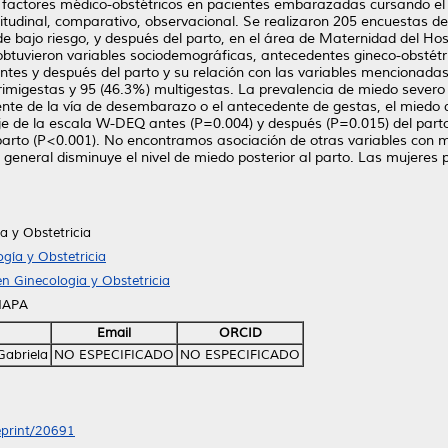
 factores médico-obstétricos en pacientes embarazadas cursando el 
ngitudinal, comparativo, observacional. Se realizaron 205 encuestas 
e bajo riesgo, y después del parto, en el área de Maternidad del Hosp
tuvieron variables sociodemográficas, antecedentes gineco-obstétric
es y después del parto y su relación con las variables mencionada
rimigestas y 95 (46.3%) multigestas. La prevalencia de miedo severo 
te de la vía de desembarazo o el antecedente de gestas, el miedo di
 de la escala W-DEQ antes (P=0.004) y después (P=0.015) del parto y
rto (P<0.001). No encontramos asociación de otras variables con mi
 general disminuye el nivel de miedo posterior al parto. Las mujeres 
a y Obstetricia
gía y Obstetricia
n Ginecologia y Obstetricia
HAPA
Email
ORCID
Gabriela
NO ESPECIFICADO
NO ESPECIFICADO
/eprint/20691