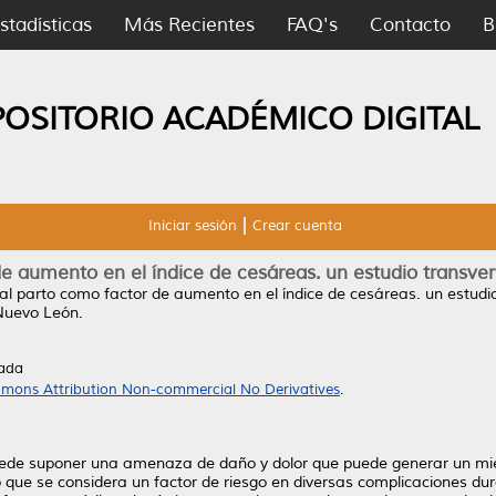
stadísticas
Más Recientes
FAQ's
Contacto
B
POSITORIO ACADÉMICO DIGITAL
Iniciar sesión
Crear cuenta
 aumento en el índice de cesáreas. un estudio transversa
l parto como factor de aumento en el índice de cesáreas. un estudio t
Nuevo León.
tada
mons Attribution Non-commercial No Derivatives
.
puede suponer una amenaza de daño y dolor que puede generar un mie
 que se considera un factor de riesgo en diversas complicaciones dura