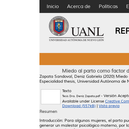
Inicio
Acerca de
Políticas
E
RE
Miedo al parto como factor de
Zapata Sandoval, Deniz Gabriela
(2020)
Miedo a
Especialidad thesis, Universidad Autónoma de 
Texto
- Versión Acep
Tesis Dra. Deniz Zapata.pdf
Available under License
Creative Com
Download (557kB)
|
Vista previa
Resumen
Introducción: Para algunas mujeres, el parto 
generar un malestar psicológico materno, por lo