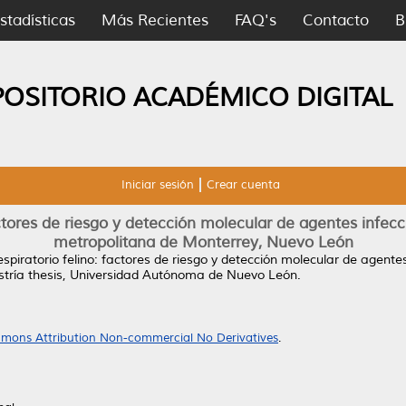
stadísticas
Más Recientes
FAQ's
Contacto
B
POSITORIO ACADÉMICO DIGITAL
Iniciar sesión
Crear cuenta
actores de riesgo y detección molecular de agentes infecc
metropolitana de Monterrey, Nuevo León
spiratorio felino: factores de riesgo y detección molecular de agente
ría thesis, Universidad Autónoma de Nuevo León.
mons Attribution Non-commercial No Derivatives
.