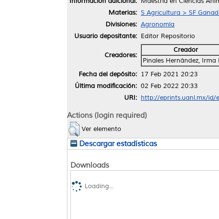
Información adicional:
Maestría en Ciencias Ani
Materias:
S Agricultura > SF Ganade
Divisiones:
Agronomía
Usuario depositante:
Editor Repositorio
Creador
Creadores:
Pinales Hernández, Irma 
Fecha del depósito:
17 Feb 2021 20:23
Última modificación:
02 Feb 2022 20:33
URI:
http://eprints.uanl.mx/id
Actions (login required)
Ver elemento
Descargar estadísticas
Downloads
Loading...