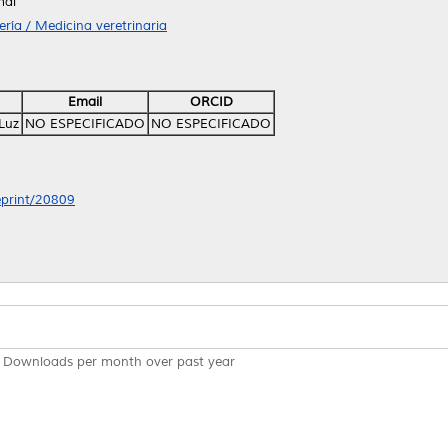
mal
ría / Medicina veretrinaria
Email
ORCID
Luz
NO ESPECIFICADO
NO ESPECIFICADO
/eprint/20809
Downloads per month over past year