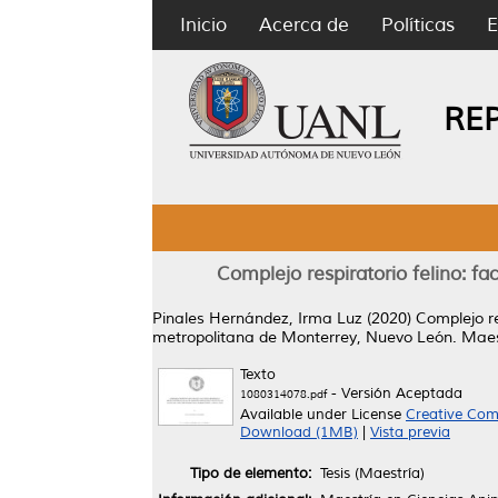
Inicio
Acerca de
Políticas
E
RE
Complejo respiratorio felino: f
Pinales Hernández, Irma Luz
(2020)
Complejo re
metropolitana de Monterrey, Nuevo León.
Maest
Texto
- Versión Aceptada
1080314078.pdf
Available under License
Creative Com
Download (1MB)
|
Vista previa
Tipo de elemento:
Tesis (Maestría)