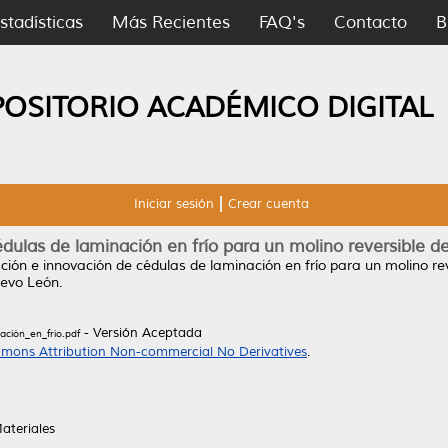
stadísticas
Más Recientes
FAQ's
Contacto
B
POSITORIO ACADÉMICO DIGITAL
Iniciar sesión
Crear cuenta
dulas de laminación en frío para un molino reversible de
ción e innovación de cédulas de laminación en frío para un molino rev
evo León.
- Versión Aceptada
ción_en_frío.pdf
mons Attribution Non-commercial No Derivatives
.
ateriales