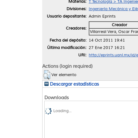
Materias:
T Tecnología > TA Ingenier
Divisiones:
Ingeniería Mecánica y Elé
Usuario depositante:
Admin Eprints
Creador
Creadores:
Villarreal Vera, Oscar Fra
Fecha del depósito:
14 Oct 2011 19:41
Última modificación:
27 Ene 2017 16:21
URI:
http://eprints.uanl.mx/id/
Actions (login required)
Ver elemento
Descargar estadísticas
Downloads
Loading...