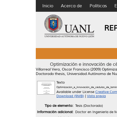
Inicio
Acerca de
Políticas
E
RE
Optimización e innovación de cé
Villarreal Vera, Oscar Francisco
(2009)
Optimiza
Doctorado thesis, Universidad Autónoma de Nu
Texto
Optimización_e_innovación_de_cédulas_de_lamina
Available under License
Creative Com
Download (9MB)
|
Vista previa
Tipo de elemento:
Tesis (Doctorado)
Información adicional:
Doctor en Ingeniería de M