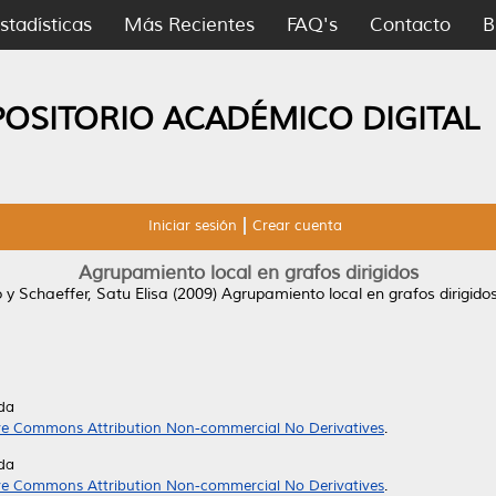
stadísticas
Más Recientes
FAQ's
Contacto
B
POSITORIO ACADÉMICO DIGITAL
Iniciar sesión
Crear cuenta
Agrupamiento local en grafos dirigidos
o
y
Schaeffer, Satu Elisa
(2009)
Agrupamiento local en grafos dirigidos
da
ve Commons Attribution Non-commercial No Derivatives
.
da
ve Commons Attribution Non-commercial No Derivatives
.