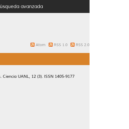
úsqueda avanzada
Atom
RSS 1.0
RSS 2.0
.
Ciencia UANL, 12 (3). ISSN 1405-9177