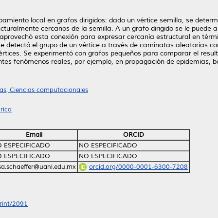
miento local en grafos dirigidos: dado un vértice semilla, se determi
ucturalmente cercanos de la semilla. A un grafo dirigido se le pued
 aprovechó esta conexión para expresar cercanía estructural en térm
Se detectó el grupo de un vértice a través de caminatas aleatorias cor
 vértices. Se experimentó con grafos pequeños para comparar el resul
ntes fenómenos reales, por ejemplo, en propagación de epidemias, b
s, Ciencias computacionales
rica
Email
ORCID
 ESPECIFICADO
NO ESPECIFICADO
 ESPECIFICADO
NO ESPECIFICADO
isa.schaeffer@uanl.edu.mx
orcid.org/0000-0001-6300-7208
print/2091