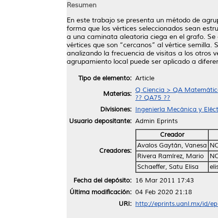
Resumen
En este trabajo se presenta un método de agrupa
forma que los vértices seleccionados sean estr
a una caminata aleatoria ciega en el grafo. Se
vértices que son “cercanos” al vértice semilla. 
analizando la frecuencia de visitas a los otros
agrupamiento local puede ser aplicado a difere
Tipo de elemento:
Article
Q Ciencia > QA Matemática
Materias:
?? QA75 ??
Divisiones:
Ingeniería Mecánica y Eléct
Usuario depositante:
Admin Eprints
Creador
Avalos Gaytán, Vanesa
NO
Creadores:
Rivera Ramírez, Mario
NO
Schaeffer, Satu Elisa
el
Fecha del depósito:
16 Mar 2011 17:43
Última modificación:
04 Feb 2020 21:18
URI:
http://eprints.uanl.mx/id/e