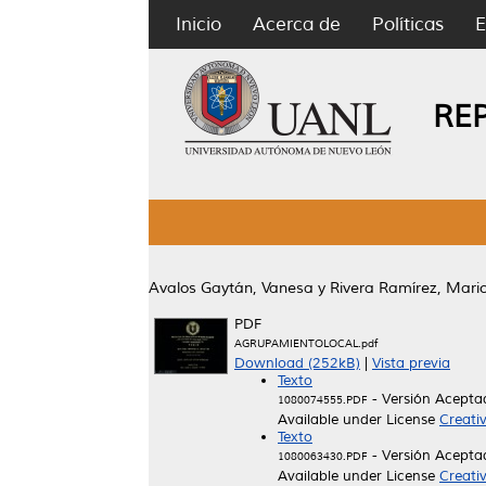
Inicio
Acerca de
Políticas
E
RE
Avalos Gaytán, Vanesa
y
Rivera Ramírez, Mari
PDF
AGRUPAMIENTOLOCAL.pdf
Download (252kB)
|
Vista previa
Texto
- Versión Acepta
1080074555.PDF
Available under License
Creati
Texto
- Versión Acepta
1080063430.PDF
Available under License
Creati