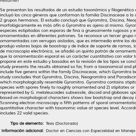
Resumen
Se presentan los resultados de un estudio taxonómico y filogenético 
incluyó los cinco géneros que conforman la familia Discinaceae a la
2 grupos hermanos. El estudio concluyó que Gyromitra, Discina, Neo
morfológicamente es más afín a Gyromitra es ajeno al mismo. Gyromit
especies estipitadas con esporas de fina a gruesamente rugosas y es
ornamentadas en diferentes patrones. Se reconoce un tercer grupo r
ornamentadas con verrugas aisladas, que es intermedio entre los dos
produjo valores bajos de boostrap y de índice de soporte de ramas, l
de microscopia electrónica, se añadió un quinto patrón de ornamenta
que la ornamentación esporal es un carácter cuantitativo con valor 
propone en este estudio y basados en la revisión de los tipos se co
study presents the results obtained so far, from a taxonomical and 
include five genera within the family Discinaceae, which Gyromitra b
study concludes that Gyromitra, Discina, Neogromitra and Paradiscin
which morphologically resemble Gyromitra. Gyromitra contains stipita
species with spores finely to roughly ornamented and 2) stipitates or
represented by G. melaleucoides subsessile, discoid and globoses sp
based on morphological characters shows low bootstrap and decay ind
Scanning electron microscopy a fifth patterns of sporal ornamentatio
quantitative character with taxonomic value at species level. Accor
includes 22 valid species.
Tipo de elemento:
Tesis (Doctorado)
Información adicional:
Doctor en Ciencias con Especialidad en Manejo