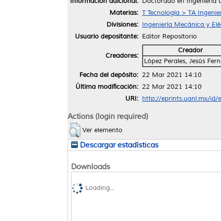
Información adicional:
Doctorado en Ingeniería 
Materias:
T Tecnología > TA Ingenier
Divisiones:
Ingeniería Mecánica y Elé
Usuario depositante:
Editor Repositorio
Creador
Creadores:
López Perales, Jesús Fer
Fecha del depósito:
22 Mar 2021 14:10
Última modificación:
22 Mar 2021 14:10
URI:
http://eprints.uanl.mx/id
Actions (login required)
Ver elemento
Descargar estadísticas
Downloads
Loading...