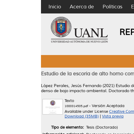
Inicio
Acerca de
Políticas
E
RE
Estudio de la escoria de alto horno co
López Perales, Jesús Fernando
(2021)
Estudio d
denso de bajo impacto ambiental.
Doctorado th
Texto
- Versión Aceptada
1080314505.pdf
Available under License
Creative Com
Download (35MB)
|
Vista previa
Tipo de elemento:
Tesis (Doctorado)