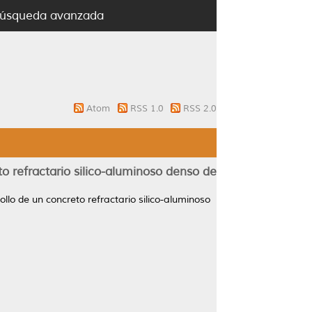
úsqueda avanzada
Atom
RSS 1.0
RSS 2.0
o refractario silico-aluminoso denso de
llo de un concreto refractario silico-aluminoso