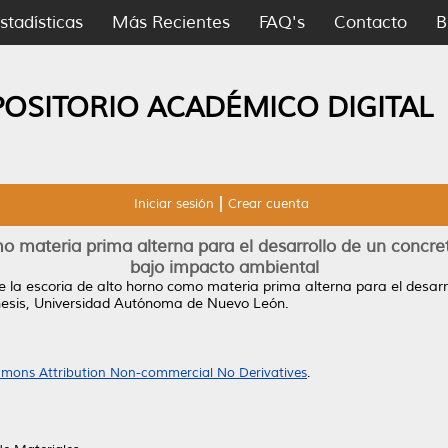
stadísticas
Más Recientes
FAQ's
Contacto
B
POSITORIO ACADÉMICO DIGITAL
Iniciar sesión
Crear cuenta
mo materia prima alterna para el desarrollo de un concret
bajo impacto ambiental
e la escoria de alto horno como materia prima alterna para el desarro
esis, Universidad Autónoma de Nuevo León.
mons Attribution Non-commercial No Derivatives
.