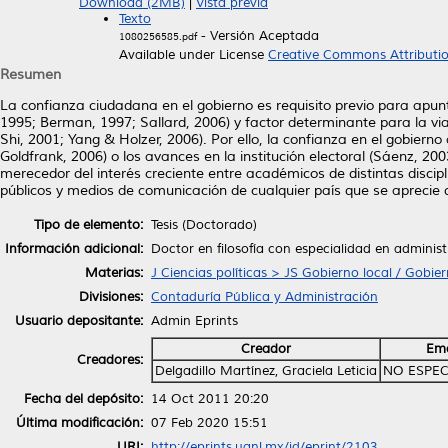
Download (2MB)
|
Vista previa
Texto
- Versión Aceptada
1080256585.pdf
Available under License
Creative Commons Attributi
Resumen
La confianza ciudadana en el gobierno es requisito previo para apun
1995; Berman, 1997; Sallard, 2006) y factor determinante para la via
Shi, 2001; Yang & Holzer, 2006). Por ello, la confianza en el gobierno
Goldfrank, 2006) o los avances en la institución electoral (Sáenz, 2
merecedor del interés creciente entre académicos de distintas discipli
públicos y medios de comunicación de cualquier país que se aprecie 
Tipo de elemento:
Tesis (Doctorado)
Información adicional:
Doctor en filosofía con especialidad en adminis
Materias:
J Ciencias políticas > JS Gobierno local / Gobie
Divisiones:
Contaduría Pública y Administración
Usuario depositante:
Admin Eprints
Creador
Ema
Creadores:
Delgadillo Martínez, Graciela Leticia
NO ESPEC
Fecha del depósito:
14 Oct 2011 20:20
Última modificación:
07 Feb 2020 15:51
URI:
http://eprints.uanl.mx/id/eprint/2103