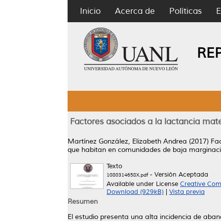
Inicio
Acerca de
Políticas
E
RE
Factores asociados a la lactancia mat
Martínez González, Elizabeth Andrea
(2017)
Fac
que habitan en comunidades de baja marginac
Texto
- Versión Aceptada
1080314658X.pdf
Available under License
Creative Com
Download (929kB)
|
Vista previa
Resumen
El estudio presenta una alta incidencia de aba