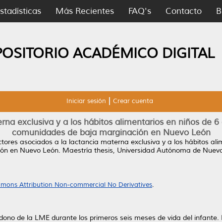
stadísticas
Más Recientes
FAQ's
Contacto
B
POSITORIO ACADÉMICO DIGITAL
Iniciar sesión
Crear cuenta
erna exclusiva y a los hábitos alimentarios en niños de
comunidades de baja marginación en Nuevo León
tores asociados a la lactancia materna exclusiva y a los hábitos a
ión en Nuevo León.
Maestría thesis, Universidad Autónoma de Nuev
mons Attribution Non-commercial No Derivatives
.
ndono de la LME durante los primeros seis meses de vida del infante