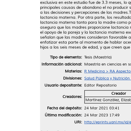
exclusiva en este estudio fue de 3.3 meses, lo
principales causas de abandono el no producir s
a las decisiones y percepciones de las madres.T
lactancia materna. Por otra parte, los resultad
lactancia materna tanto para la madre como pa
asegura que las madres proporcione lactancia m
el apoyo de la pareja y la lactancia materna ex
señalan que las madres consideran favorable a l
enfatizar esta parte al momento de hablar acer
hijos a los seis meses de edad, y que creen que
Tipo de elemento:
Tesis (Maestría)
Información adicional:
Maestría en ciencias en s
Materias:
R Medicina > RA Aspectos
Divisiones:
Salud Pública y Nutrición
Usuario depositante:
Editor Repositorio
Creador
Creadores:
Martínez González, Eliza
Fecha del depósito:
24 Mar 2021 03:41
Última modificación:
24 Mar 2023 17:49
URI:
http://eprints.uanl.mx/id