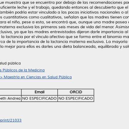
 que muestra que se encuentra por debajo de las recomendaciones po
uficiente leche y el trabajo, quedando entonces al descubierto que 
ambién podría estar vinculado a las pocas iniciativas nacionales o a
os cuantitativos como cualitativos, señalan que las madres tienen con
ra el niño, pese a esto, se encontró que, aunque una madre posea c
aterna exclusiva los primeros seis meses de vida del menor. Asimism
clusiva, ya que las madres entrevistadas dijeron darle importancia al
a lactancia por el vínculo afectivo que se forma entre el binomio mad
ca de la importancia de la lactancia materna exclusiva. La mayoría
 lo mejor para ellos es darles una dieta balanceada, equilibrada y sa
alud pública
 Públicos de la Medicina
 > Maestría en Ciencias en Salud Pública
Email
ORCID
beth Andrea
NO ESPECIFICADO
NO ESPECIFICADO
/eprint/21033