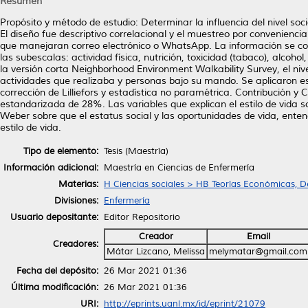
Resumen
Propósito y método de estudio: Determinar la influencia del nivel so
El diseño fue descriptivo correlacional y el muestreo por convenienc
que manejaran correo electrónico o WhatsApp. La información se colec
las subescalas: actividad física, nutrición, toxicidad (tabaco), alcoh
la versión corta Neighborhood Environment Walkability Survey, el ni
actividades que realizaba y personas bajo su mando. Se aplicaron e
corrección de Lilliefors y estadística no paramétrica. Contribución y 
estandarizada de 28%. Las variables que explican el estilo de vida so
Weber sobre que el estatus social y las oportunidades de vida, ente
estilo de vida.
Tipo de elemento:
Tesis (Maestría)
Información adicional:
Maestría en Ciencias de Enfermería
Materias:
H Ciencias sociales > HB Teorías Económicas, 
Divisiones:
Enfermería
Usuario depositante:
Editor Repositorio
Creador
Email
Creadores:
Mátar Lizcano, Melissa
melymatar@gmail.com
Fecha del depósito:
26 Mar 2021 01:36
Última modificación:
26 Mar 2021 01:36
URI:
http://eprints.uanl.mx/id/eprint/21079