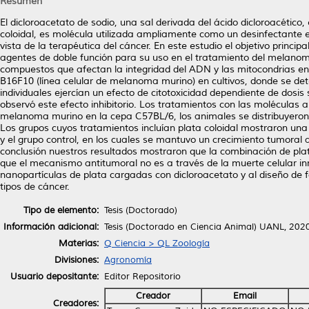
Resumen
El dicloroacetato de sodio, una sal derivada del ácido dicloroacétic
coloidal, es molécula utilizada ampliamente como un desinfectante
vista de la terapéutica del cáncer. En este estudio el objetivo principa
agentes de doble función para su uso en el tratamiento del melanom
compuestos que afectan la integridad del ADN y las mitocondrias en di
B16F10 (línea celular de melanoma murino) en cultivos, donde se det
individuales ejercían un efecto de citotoxicidad dependiente de dosis
observó este efecto inhibitorio. Los tratamientos con las molécula
melanoma murino en la cepa C57BL/6, los animales se distribuyeron 
Los grupos cuyos tratamientos incluían plata coloidal mostraron una 
y el grupo control, en los cuales se mantuvo un crecimiento tumoral 
conclusión nuestros resultados mostraron que la combinación de plat
que el mecanismo antitumoral no es a través de la muerte celular i
nanopartículas de plata cargadas con dicloroacetato y al diseño de
tipos de cáncer.
Tipo de elemento:
Tesis (Doctorado)
Información adicional:
Tesis (Doctorado en Ciencia Animal) UANL, 2020
Materias:
Q Ciencia > QL Zoología
Divisiones:
Agronomía
Usuario depositante:
Editor Repositorio
Creador
Email
Creadores: