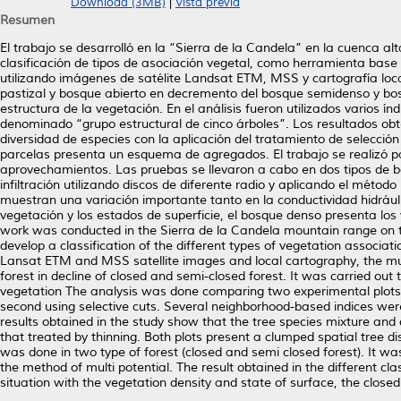
Download (3MB)
|
Vista previa
Resumen
El trabajo se desarrolló en la “Sierra de la Candela” en la cuenca al
clasificación de tipos de asociación vegetal, como herramienta base 
utilizando imágenes de satélite Landsat ETM, MSS y cartografía local
pastizal y bosque abierto en decremento del bosque semidenso y bosq
estructura de la vegetación. En el análisis fueron utilizados varios 
denominado “grupo estructural de cinco árboles”. Los resultados ob
diversidad de especies con la aplicación del tratamiento de selecció
parcelas presenta un esquema de agregados. El trabajo se realizó pa
aprovechamientos. Las pruebas se llevaron a cabo en dos tipos de 
infiltración utilizando discos de diferente radio y aplicando el métod
muestran una variación importante tanto en la conductividad hidráu
vegetación y los estados de superficie, el bosque denso presenta lo
work was conducted in the Sierra de la Candela mountain range on th
develop a classification of the different types of vegetation associati
Lansat ETM and MSS satellite images and local cartography, the mul
forest in decline of closed and semi-closed forest. It was carried out
vegetation The analysis was done comparing two experimental plots ma
second using selective cuts. Several neighborhood-based indices were
results obtained in the study show that the tree species mixture and 
that treated by thinning. Both plots present a clumped spatial tree di
was done in two type of forest (closed and semi closed forest). It wa
the method of multi potential. The result obtained in the different cla
situation with the vegetation density and state of surface, the close