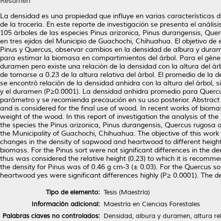
Resumen
La densidad es una propiedad que influye en varias características d
de la trocería. En este reporte de investigación se presenta el aná
105 árboles de las especies Pinus arizonica, Pinus durangensis, Que
en tres ejidos del Municipio de Guachochi, Chihuahua. El objetivo de
Pinus y Quercus, observar cambios en la densidad de albura y durame
para estimar la biomasa en compartimientos del árbol. Para el género
duramen pero existe una relación de la densidad con la altura del á
de tomarse a 0.23 de la altura relativa del árbol. El promedio de la
se encontró relación de la densidad anhidra con la altura del árbol, 
y el duramen (P≥0.0001). La densidad anhidra promedio para Quercus
parámetro y se recomienda precaución en su uso posterior. Abstract T
and is considered for the final use of wood. In recent works of biomas
weight of the wood. In this report of investigation the analysis of 
the species the Pinus arizonica, Pinus durangensis, Quercus rugosa a
the Municipality of Guachochi, Chihuahua. The objective of this work
changes in the density of sapwood and heartwood to different heights 
biomass. For the Pinus sort were not significant differences in the de
thus was considered the relative height (0.23) to which it is recom
the density for Pinus was of 0.46 g cm-3 (± 0.03). For the Quercus sor
heartwood yes were significant differences highly (P≥ 0.0001). The de
Tipo de elemento:
Tesis (Maestría)
Información adicional:
Maestría en Ciencias Forestales
Palabras claves no controlados:
Densidad, albura y duramen, altura rel