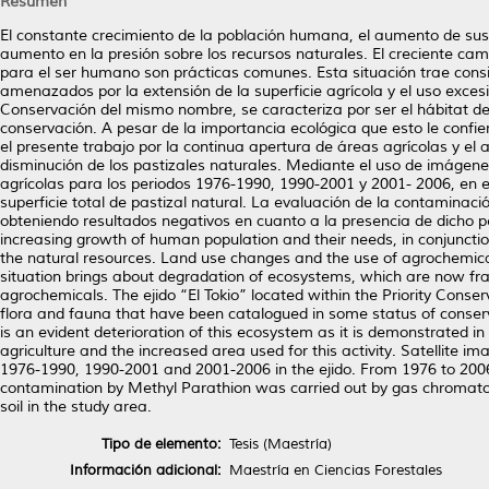
Resumen
El constante crecimiento de la población humana, el aumento de sus 
aumento en la presión sobre los recursos naturales. El creciente ca
para el ser humano son prácticas comunes. Esta situación trae cons
amenazados por la extensión de la superficie agrícola y el uso excesiv
Conservación del mismo nombre, se caracteriza por ser el hábitat de
conservación. A pesar de la importancia ecológica que esto le confie
el presente trabajo por la continua apertura de áreas agrícolas y el 
disminución de los pastizales naturales. Mediante el uso de imágenes
agrícolas para los periodos 1976-1990, 1990-2001 y 2001- 2006, en el 
superficie total de pastizal natural. La evaluación de la contaminac
obteniendo resultados negativos en cuanto a la presencia de dicho p
increasing growth of human population and their needs, in conjunctio
the natural resources. Land use changes and the use of agrochemic
situation brings about degradation of ecosystems, which are now fr
agrochemicals. The ejido “El Tokio” located within the Priority Cons
flora and fauna that have been catalogued in some status of conservat
is an evident deterioration of this ecosystem as it is demonstrated in
agriculture and the increased area used for this activity. Satellite 
1976-1990, 1990-2001 and 2001-2006 in the ejido. From 1976 to 2006, 
contamination by Methyl Parathion was carried out by gas chromato
soil in the study area.
Tipo de elemento:
Tesis (Maestría)
Información adicional:
Maestría en Ciencias Forestales