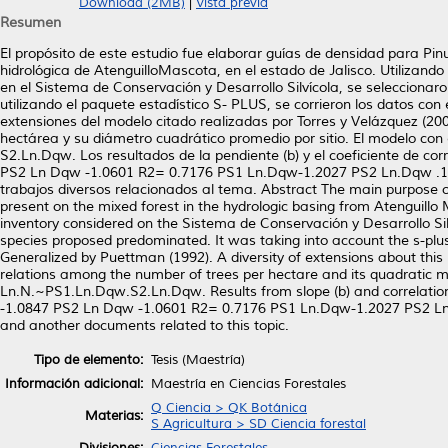
Download (2MB)
|
Vista previa
Resumen
El propósito de este estudio fue elaborar guías de densidad para P
hidrológica de AtenguilloMascota, en el estado de Jalisco. Utilizand
en el Sistema de Conservación y Desarrollo Silvícola, se selecciona
utilizando el paquete estadístico S- PLUS, se corrieron los datos co
extensiones del modelo citado realizadas por Torres y Velázquez (200
hectárea y su diámetro cuadrático promedio por sitio. El modelo con
S2.Ln.Dqw. Los resultados de la pendiente (b) y el coeficiente de c
PS2 Ln Dqw -1.0601 R2= 0.7176 PS1 Ln.Dqw-1.2027 PS2 Ln.Dqw .1.1
trabajos diversos relacionados al tema. Abstract The main purpose o
present on the mixed forest in the hydrologic basing from Atenguill
inventory considered on the Sistema de Conservación y Desarrollo S
species proposed predominated. It was taking into account the s-plus
Generalized by Puettman (1992). A diversity of extensions about this
relations among the number of trees per hectare and its quadratic m
Ln.N.~PS1.Ln.Dqw.S2.Ln.Dqw. Results from slope (b) and correlation
-1.0847 PS2 Ln Dqw -1.0601 R2= 0.7176 PS1 Ln.Dqw-1.2027 PS2 Ln.
and another documents related to this topic.
Tipo de elemento:
Tesis (Maestría)
Información adicional:
Maestría en Ciencias Forestales
Q Ciencia > QK Botánica
Materias:
S Agricultura > SD Ciencia forestal
Divisiones:
Ciencias Forestales