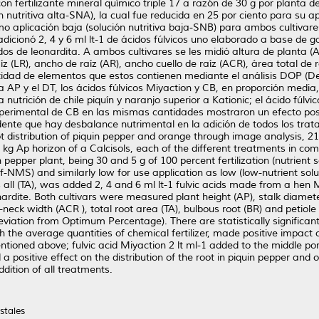
 fertilizante mineral químico triple 17 a razón de 30 g por planta de 
ción nutritiva alta-SNA), la cual fue reducida en 25 por ciento para su
 aplicación baja (solución nutritiva baja-SNB) para ambos cultivares,
 adicionó 2, 4 y 6 ml lt-1 de ácidos fúlvicos uno elaborado a base de g
dos de leonardita. A ambos cultivares se les midió altura de planta (AP
aíz (LR), ancho de raíz (AR), ancho cuello de raíz (ACR), área total de
tidad de elementos que estos contienen mediante el análisis DOP (De
n la AP y el DT, los ácidos fúlvicos Miyaction y CB, en proporción med
la nutrición de chile piquín y naranjo superior a Kationic; el ácido fúlv
perimental de CB en las mismas cantidades mostraron un efecto positivo
ente que hay desbalance nutrimental en la adición de todos los trata
root distribution of piquin pepper and orange through image analysis, 2
kg Ap horizon of a Calcisols, each of the different treatments in comb
n pepper plant, being 30 and 5 g of 100 percent fertilization (nutrien
alf-NMS) and similarly low for use application as low (low-nutrient solu
all (TA), was added 2, 4 and 6 ml lt-1 fulvic acids made from a hen M
ardite. Both cultivars were measured plant height (AP), stalk diamet
oot-neck width (ACR ), total root area (TA), bulbous root (BR) and peti
viation from Optimum Percentage). There are statistically significan
h the average quantities of chemical fertilizer, made positive impact 
oned above; fulvic acid Miyaction 2 lt ml-1 added to the middle port
 positive effect on the distribution of the root in piquin pepper an
ddition of all treatments.
stales