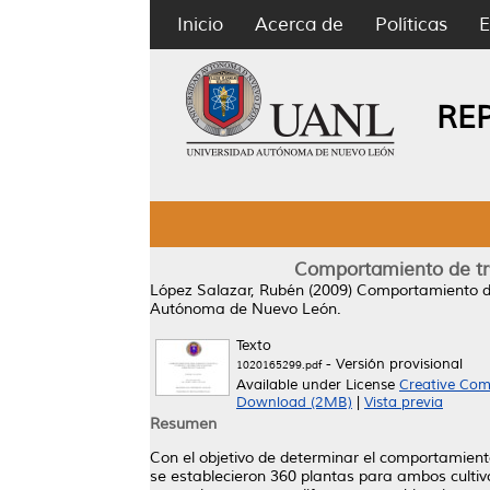
Inicio
Acerca de
Políticas
E
RE
Comportamiento de tres 
López Salazar, Rubén
(2009)
Comportamiento de t
Autónoma de Nuevo León.
Texto
- Versión provisional
1020165299.pdf
Available under License
Creative Com
Download (2MB)
|
Vista previa
Resumen
Con el objetivo de determinar el comportamiento d
se establecieron 360 plantas para ambos cultivo