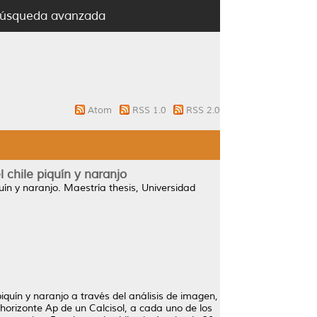
úsqueda avanzada
Atom
RSS 1.0
RSS 2.0
l chile piquín y naranjo
uín y naranjo.
Maestría thesis, Universidad
piquín y naranjo a través del análisis de imagen,
horizonte Ap de un Calcisol, a cada uno de los