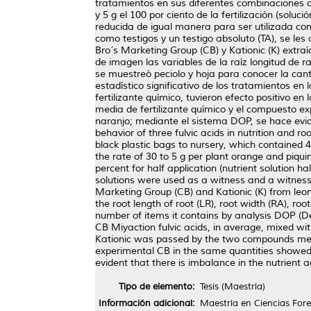
tratamientos en sus diferentes combinaciones con
y 5 g el 100 por ciento de la fertilización (solu
reducida de igual manera para ser utilizada como
como testigos y un testigo absoluto (TA), se les
Bro´s Marketing Group (CB) y Kationic (K) extraí
de imagen las variables de la raíz longitud de r
se muestreó peciolo y hoja para conocer la can
estadístico significativo de los tratamientos e
fertilizante químico, tuvieron efecto positivo en 
media de fertilizante químico y el compuesto ex
naranjo; mediante el sistema DOP, se hace evid
behavior of three fulvic acids in nutrition and 
black plastic bags to nursery, which contained 4 
the rate of 30 to 5 g per plant orange and piqui
percent for half application (nutrient solution h
solutions were used as a witness and a witness 
Marketing Group (CB) and Kationic (K) from leon
the root length of root (LR), root width (RA), r
number of items it contains by analysis DOP (De
CB Miyaction fulvic acids, in average, mixed wit
Kationic was passed by the two compounds menti
experimental CB in the same quantities showed a
evident that there is imbalance in the nutrient a
Tipo de elemento:
Tesis (Maestría)
Información adicional:
Maestría en Ciencias Fore