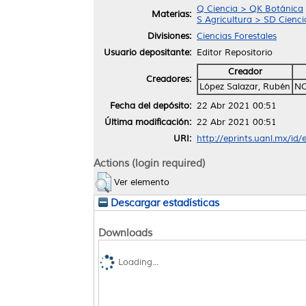
Q Ciencia > QK Botánica
Materias:
S Agricultura > SD Ciencia
Divisiones:
Ciencias Forestales
Usuario depositante:
Editor Repositorio
Creador
Creadores:
López Salazar, Rubén
NO
Fecha del depósito:
22 Abr 2021 00:51
Última modificación:
22 Abr 2021 00:51
URI:
http://eprints.uanl.mx/id
Actions (login required)
Ver elemento
Descargar estadísticas
Downloads
Loading...