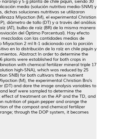
naranjo y 5 g planta de chile piquín, siendo 30
 aplicación media (solución nutritiva media-SNM) y
 dichas soluciones nutritivas se utilizaron
allinaza Miyaction (M), el experimental Christian
), diámetro de tallo (DT) y a través del análisis
 raíz (AT), bulbo de raíz (BR) de la misma manera
sviación del Óptimo Porcentual). Hay efecto
ia, mezclados con las cantidades medias de
ico Miyaction 2 ml lt-1 adicionado con la porción
 en la distribución de la raíz en chile piquín y
mientos. Abstract In order to determine the
16 plants were established for both crops in
ination with chemical fertilizer mineral triple 17
t solution high-SNA), which was reduced by 25
tion SNB) for both cultivars these nutrient
iyaction (M), the experimental Christian Bro's
er (DT) and dare the image analysis variables to
ole and leaf were sampled to determine the
t effect of treatment on the AP and the TD, and
on nutrition of piquin pepper and orange the
ion of the compost and chemical fertilizer
d orange; through the DOP system, it becomes