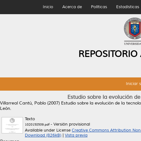
Inicio
Acerca de
Políticas
Estadísticas
REPOSITORIO
Iniciar 
Estudio sobre la evolución de
Villarreal Cantú, Pablo
(2007)
Estudio sobre la evolución de la tecnol
León.
Texto
- Versión provisional
1020158509.pdf
Available under License
Creative Commons Attribution Non
Download (826kB)
|
Vista previa