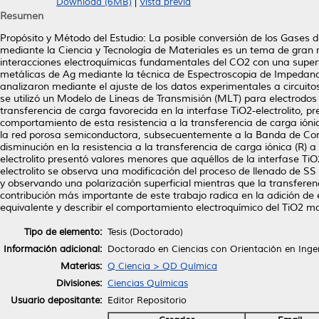
Download (6MB)
|
Vista previa
Resumen
Propósito y Método del Estudio: La posible conversión de los Gases 
mediante la Ciencia y Tecnología de Materiales es un tema de gran re
interacciones electroquímicas fundamentales del CO2 con una super
metálicas de Ag mediante la técnica de Espectroscopia de Impedancia
analizaron mediante el ajuste de los datos experimentales a circuit
se utilizó un Modelo de Líneas de Transmisión (MLT) para electrodos
transferencia de carga favorecida en la interfase TiO2-electrolito, p
comportamiento de esta resistencia a la transferencia de carga iónica
la red porosa semiconductora, subsecuentemente a la Banda de Conduc
disminución en la resistencia a la transferencia de carga iónica (R) 
electrolito presentó valores menores que aquéllos de la interfase TiO2
electrolito se observa una modificación del proceso de llenado de SS
y observando una polarización superficial mientras que la transferenc
contribución más importante de este trabajo radica en la adición de 
equivalente y describir el comportamiento electroquímico del TiO2 mo
Tipo de elemento:
Tesis (Doctorado)
Información adicional:
Doctorado en Ciencias con Orientación en Inge
Materias:
Q Ciencia > QD Química
Divisiones:
Ciencias Químicas
Usuario depositante:
Editor Repositorio