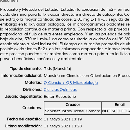
Resumen
Propósito y Método del Estudio: Estudiar la oxidación de Fe2+ en re
ácido de mina para la lixiviación directa e indirecta de calcopirita. C
se extrajo la mayor cantidad de cobre, 2.01 mg L-1 h -1 , seguida de la
embargo en la lixiviación biológica, los microorganismos oxidantes re
la reposición continua de materia prima. Con respecto a las pruebas 
proporcional al flujo de nutrientes empleado. Y en las pruebas de oxida
bajo de aire, 570 mL min-1 da como resultado la oxidación del 89.6% 
escalamiento a nivel industrial. El tiempo de duración promedio de vi
posible oxidar iones Fe2+ en las columnas empacadas e inmovilizadas
este proceso pueden ser empleados como materia prima en la lixivi
provea beneficios económicos y ambientales.
Tipo de elemento:
Tesis (Maestría)
Información adicional:
Maestría en Ciencias con Orientación en Proce
Materias:
Q Ciencia > QR Microbiología
Divisiones:
Ciencias Químicas
Usuario depositante:
Editor Repositorio
Creador
Email
Creadores:
Sánchez Torres, Ixchel Xiomara
NO ESPECIFIC
Fecha del depósito:
11 Mayo 2021 13:19
Última modificación:
11 Mayo 2021 13:20