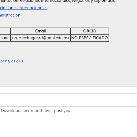
rientación Relaciones Internacionales, Negocios y Diplomacia
Relaciones internacionales
inistración
Email
ORCID
Isaac
jorge.lechugacrd@uanl.edu.mx
NO ESPECIFICADO
/eprint/21270
Downloads per month over past year