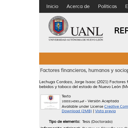
Inicio
Acerca de
Políticas
E
RE
Factores financieros, humanos y sociopo
Lechuga Cardozo, Jorge Isaac
(2021)
Factores f
bebidas y tabaco del estado de Nuevo León (Mé
Texto
- Versión Aceptada
1080314893.pdf
Available under License
Creative Com
Download (2MB)
|
Vista previa
Tipo de elemento:
Tesis (Doctorado)