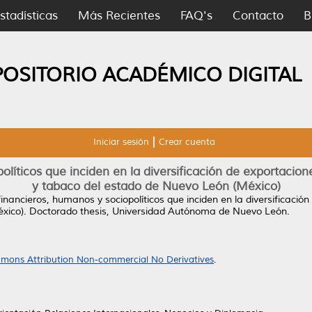
stadísticas
Más Recientes
FAQ's
Contacto
B
POSITORIO ACADÉMICO DIGITAL
Iniciar sesión
Crear cuenta
líticos que inciden en la diversificación de exportacion
y tabaco del estado de Nuevo León (México)
inancieros, humanos y sociopolíticos que inciden en la diversificación
xico).
Doctorado thesis, Universidad Autónoma de Nuevo León.
mons Attribution Non-commercial No Derivatives
.