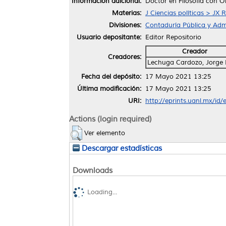
Información adicional:
Doctor en Filosofía con O
Materias:
J Ciencias políticas > JX 
Divisiones:
Contaduría Pública y Adm
Usuario depositante:
Editor Repositorio
Creador
Creadores:
Lechuga Cardozo, Jorge 
Fecha del depósito:
17 Mayo 2021 13:25
Última modificación:
17 Mayo 2021 13:25
URI:
http://eprints.uanl.mx/id
Actions (login required)
Ver elemento
Descargar estadísticas
Downloads
Loading...