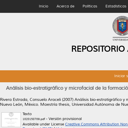
Inicio
Acerca de
Políticas
Estadísticas
REPOSITORIO
Iniciar 
Análisis bio-estratigráfico y microfacial de la forma
Rivera Estrada, Consuelo Araceli
(2007)
Análisis bio-estratigráfico 
Nuevo León, México.
Maestría thesis, Universidad Autónoma de Nu
Texto
- Versión provisional
1020158709.pdf
Available under License
Creative Commons Attribution Non