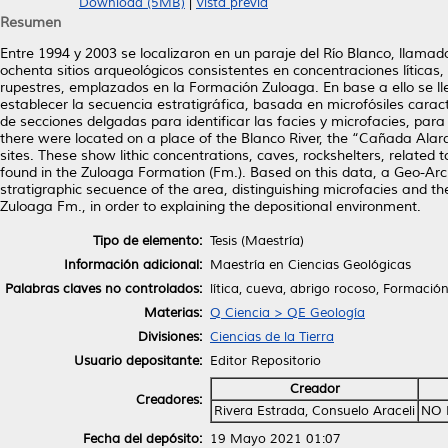
Download (5MB)
|
Vista previa
Resumen
Entre 1994 y 2003 se localizaron en un paraje del Río Blanco, llam
ochenta sitios arqueológicos consistentes en concentraciones líticas
rupestres, emplazados en la Formación Zuloaga. En base a ello se ll
establecer la secuencia estratigráfica, basada en microfósiles caract
de secciones delgadas para identificar las facies y microfacies, pa
there were located on a place of the Blanco River, the “Cañada Ala
sites. These show lithic concentrations, caves, rockshelters, related 
found in the Zuloaga Formation (Fm.). Based on this data, a Geo-Arch
stratigraphic secuence of the area, distinguishing microfacies and the
Zuloaga Fm., in order to explaining the depositional environment.
Tipo de elemento:
Tesis (Maestría)
Información adicional:
Maestría en Ciencias Geológicas
Palabras claves no controlados:
lítica, cueva, abrigo rocoso, Formaci
Materias:
Q Ciencia > QE Geología
Divisiones:
Ciencias de la Tierra
Usuario depositante:
Editor Repositorio
Creador
Creadores:
Rivera Estrada, Consuelo Araceli
NO 
Fecha del depósito:
19 Mayo 2021 01:07