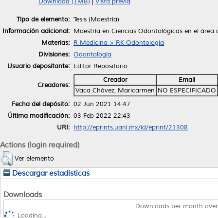
Download (1MB)
|
Vista previa
Tipo de elemento:
Tesis (Maestría)
Información adicional:
Maestría en Ciencias Odontológicas en el área
Materias:
R Medicina > RK Odontología
Divisiones:
Odontología
Usuario depositante:
Editor Repositorio
Creador
Email
Creadores:
Vaca Chávez, Maricarmen
NO ESPECIFICADO
Fecha del depósito:
02 Jun 2021 14:47
Última modificación:
03 Feb 2022 22:43
URI:
http://eprints.uanl.mx/id/eprint/21308
Actions (login required)
Ver elemento
Descargar estadísticas
Downloads
Downloads per month over
Loading...