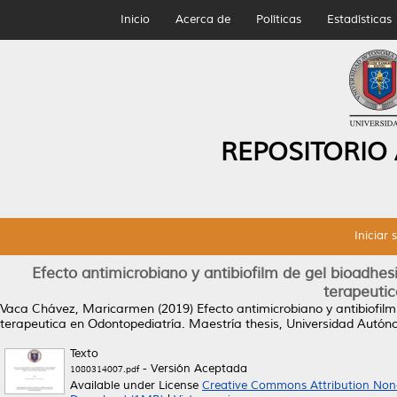
Inicio
Acerca de
Políticas
Estadísticas
REPOSITORIO
Iniciar 
Efecto antimicrobiano y antibiofilm de gel bioadhe
terapeuti
Vaca Chávez, Maricarmen
(2019)
Efecto antimicrobiano y antibiofil
terapeutica en Odontopediatría.
Maestría thesis, Universidad Autó
Texto
- Versión Aceptada
1080314007.pdf
Available under License
Creative Commons Attribution Non