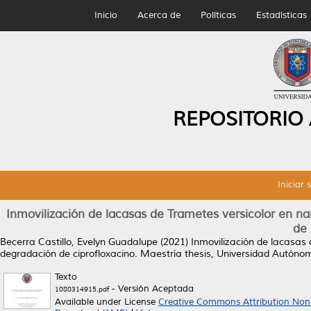
Inicio
Acerca de
Políticas
Estadísticas
REPOSITORIO
Iniciar 
Inmovilización de lacasas de Trametes versicolor en n
de 
Becerra Castillo, Evelyn Guadalupe
(2021)
Inmovilización de lacasas
degradación de ciprofloxacino.
Maestría thesis, Universidad Autóno
Texto
- Versión Aceptada
1080314915.pdf
Available under License
Creative Commons Attribution Non