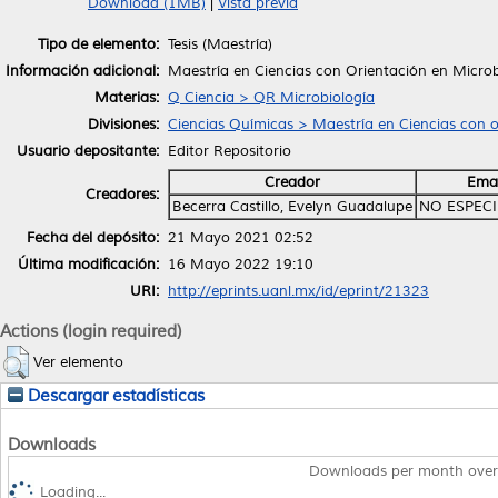
Download (1MB)
|
Vista previa
Tipo de elemento:
Tesis (Maestría)
Información adicional:
Maestría en Ciencias con Orientación en Microb
Materias:
Q Ciencia > QR Microbiología
Divisiones:
Ciencias Químicas > Maestría en Ciencias con o
Usuario depositante:
Editor Repositorio
Creador
Emai
Creadores:
Becerra Castillo, Evelyn Guadalupe
NO ESPEC
Fecha del depósito:
21 Mayo 2021 02:52
Última modificación:
16 Mayo 2022 19:10
URI:
http://eprints.uanl.mx/id/eprint/21323
Actions (login required)
Ver elemento
Descargar estadísticas
Downloads
Downloads per month over
Loading...