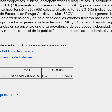
ciodemográficos, clínicos, antropométricos y bioquímicos". Contribuc
68.1% (79) presentó circunferencia de cintura (CC), por encima de lo
ó hipertensión, 56% (65) colesterol total alto, 35.3% (41) triglicérido
a de Factores de Riesgo Cardiovascular (FRCV) de acuerdo a género
os de alta densidad y de baja densidad los varones tuvieron mas alta 
ca para edad y género con hipertensión, IMC y CC, la edad reporto sig
n conclusión se encontró una alta prevalencia de sobrepeso y obesid
l y mas de la mitad de la población presento obesidad abdominal y col
nfermería con énfasis en salud comunitaria
 Públicos de la Medicina
 Ciencias de Enfermería
Email
ORCID
dalupe
NO ESPECIFICADO
NO ESPECIFICADO
/eprint/21345