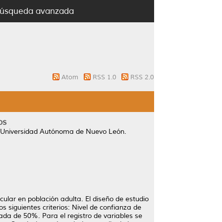
úsqueda avanzada
Atom
RSS 1.0
RSS 2.0
os
 Universidad Autónoma de Nuevo León.
cular en población adulta. El diseño de estudio
s siguientes criterios: Nivel de confianza de
ada de 50%. Para el registro de variables se