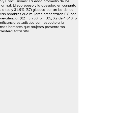
ión y Conclusiones: La edad promedio de los
 normal. El sobrepeso y la obesidad en conjunto
s altos y 31.9% (37) glucosa por arriba de los
: Mas hombres que mujeres presentaron CC por
prevalencia, (X2 =3.750, p = .05; X2 de.4.640, p
nificancia estadística con respecto a la
ad, mas hombres que mujeres presentaron
esterol total alto.