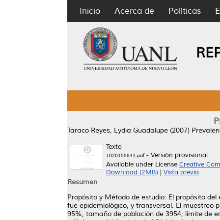
Inicio
Acerca de
Políticas
E
RE
P
Taraco Reyes, Lydia Guadalupe
(2007)
Prevalen
Texto
- Versión provisional
1020155841.pdf
Available under License
Creative Com
Download (2MB)
|
Vista previa
Resumen
Propósito y Método de estudio: El propósito del 
fue epidemiológico, y transversal. El muestreo p
95%, tamaño de población de 3954, límite de er