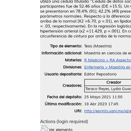
utilizó una cédula titulada “Cédula de datos so
participantes fue de 52.46 años (DE =15.5). Un 
se presentaron en 78.4% (91); 42.2% (49) present
parámetros normales. Respecto a la diferenci
arriba de lo normal (X2 =6.70, p =.01), en lípid
= .03, respectivamente). En la regresión logísti
hipertensión arterial (x2 =11.429, p =.001). E
circunferencia de cintura por arriba de lo norma
Tipo de elemento:
Tesis (Maestría)
Información adicional:
Maestría en ciencias de e
Materias:
R Medicina > RA Aspectos
Divisiones:
Enfermería > Maestría en
Usuario depositante:
Editor Repositorio
Creador
Creadores:
Taraco Reyes, Lydia Gua
Fecha del depósito:
25 Mayo 2021 11:50
Última modificación:
18 Abr 2023 17:45
URI:
http://eprints.uanl.mx/id
Actions (login required)
Ver elemento