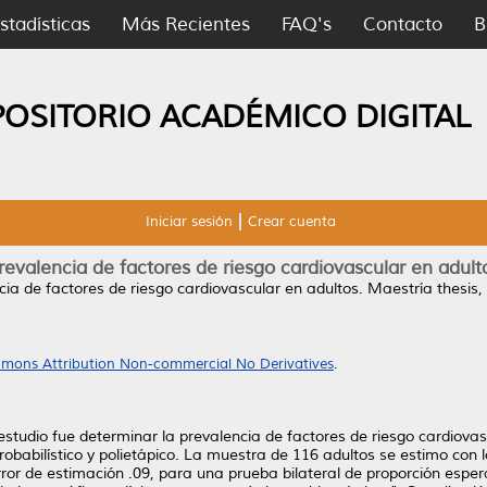
stadísticas
Más Recientes
FAQ's
Contacto
B
POSITORIO ACADÉMICO DIGITAL
Iniciar sesión
Crear cuenta
revalencia de factores de riesgo cardiovascular en adult
cia de factores de riesgo cardiovascular en adultos.
Maestría thesis,
mons Attribution Non-commercial No Derivatives
.
estudio fue determinar la prevalencia de factores de riesgo cardiovas
robabilístico y polietápico. La muestra de 116 adultos se estimo con lo
ror de estimación .09, para una prueba bilateral de proporción esper