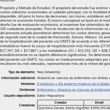
Resumen
Propósito y Método de Estudios: El propósito del estudio fue estimar 
costos indirectos ocasionados al cuidador principal, con la finalidad
disponible, útil para la toma de decisiones; así mismo, establecer es
afecten la economía familiar. El marco conceptual se basó en el mod
diseño fue de evaluación económica, el muestreo fue sistemático de 1
102 cuidadores principales. Para la recolección de la información s
del presente estudio permitieron determinar los costos directos gene
de segundo nivel de la ciudad de Hermosillo, Sonora, México. Se es
de la hospitalización del paciente con DMT2 de acuerdo a las diferen
metabólicas fueron la causa de hospitalización más frecuente (27.5
$17,767, DE = $17,887 ) y las metabólicas ( = $15,331, DE = $28,
estadísticamente no se reportó diferencia significativa. Se determinar
del paciente con DMT2, los costos en medicamentos adquiridos por el 
resultaron los más elevados, representando más de la mitad del gast
Tipo de elemento:
Tesis (Maestría)
Información adicional:
Maestría en ciencias de enfermería con énfasis 
Materias:
R Medicina > RA Aspectos Públicos de la Medic
Divisiones:
Enfermería > Maestría en Ciencias de Enfermerí
Usuario depositante:
Editor Repositorio
Creador
Email
Creadores:
Quintana Zavala, María Olga
NO ESPECIFICA