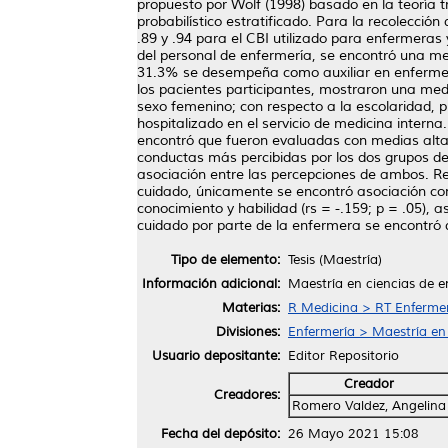
propuesto por Wolf (1998) basado en la teoría tr
probabilístico estratificado. Para la recolecció
.89 y .94 para el CBI utilizado para enfermeras
del personal de enfermería, se encontró una me
31.3% se desempeña como auxiliar en enfermerí
los pacientes participantes, mostraron una med
sexo femenino; con respecto a la escolaridad, 
hospitalizado en el servicio de medicina interna
encontró que fueron evaluadas con medias altas 
conductas más percibidas por los dos grupos de 
asociación entre las percepciones de ambos. Res
cuidado, únicamente se encontró asociación con 
conocimiento y habilidad (rs = -.159; p = .05), 
cuidado por parte de la enfermera se encontró 
Tipo de elemento:
Tesis (Maestría)
Información adicional:
Maestría en ciencias de e
Materias:
R Medicina > RT Enferme
Divisiones:
Enfermería > Maestría en
Usuario depositante:
Editor Repositorio
Creador
Creadores:
Romero Valdez, Angelina
Fecha del depósito:
26 Mayo 2021 15:08