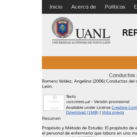
Inicio
Acerca de
Políticas
E
RE
Conductas d
Romero Valdez, Angelina
(2006)
Conductas del c
León.
Texto
- Versión provisional
1020155958.pdf
Available under License
Creative Com
Download (1MB)
|
Vista previa
Resumen
Propósito y Método de Estudio: El propósito de 
el personal de enfermería que labora en una ins