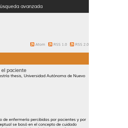
úsqueda avanzada
Atom
RSS 1.0
RSS 2.0
 el paciente
tría thesis, Universidad Autónoma de Nuevo
do de enfermería percibidas por pacientes y por
ceptual se basó en el concepto de cuidado