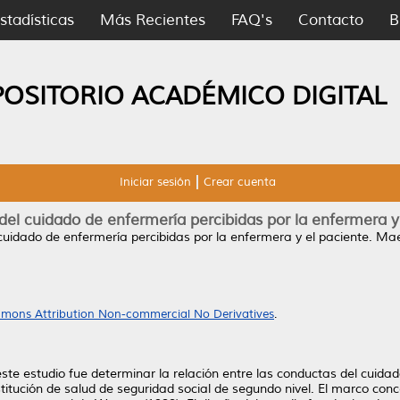
stadísticas
Más Recientes
FAQ's
Contacto
B
POSITORIO ACADÉMICO DIGITAL
Iniciar sesión
Crear cuenta
el cuidado de enfermería percibidas por la enfermera y
uidado de enfermería percibidas por la enfermera y el paciente.
Maes
mons Attribution Non-commercial No Derivatives
.
este estudio fue determinar la relación entre las conductas del cuida
titución de salud de seguridad social de segundo nivel. El marco con