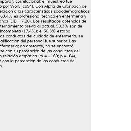
iptivo y correlacional; el muestreo fue
ñado por Wolf, (1994). Con Alpha de Cronbach de
elación a las características sociodemográficas
60.4% es profesional técnico en enfermería y
ños (DE = 7.20). Los resultados obtenidos de
ternamiento previo al actual, 58.3% son de
 incompleta (17.4%); el 56.3% estaba
 las conductas del cuidado de enfermería, se
lificación del personal fue superior. Las
enfermería; no obstante, no se encontró
nte con su percepción de las conductas del
 relación empática (rs = -.169; p = .04),
ón con la percepción de las conductas del
o.