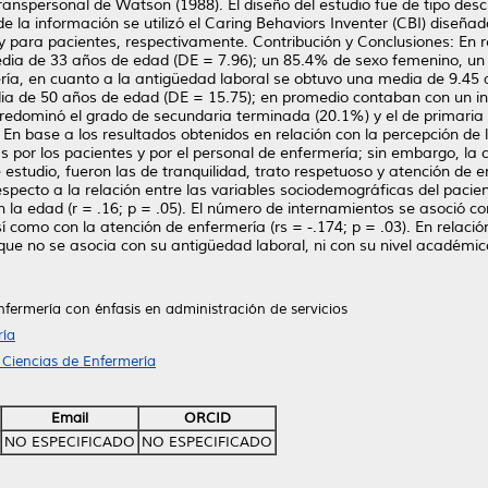
anspersonal de Watson (1988). El diseño del estudio fue de tipo descr
n de la información se utilizó el Caring Behaviors Inventer (CBI) dise
 y para pacientes, respectivamente. Contribución y Conclusiones: En r
dia de 33 años de edad (DE = 7.96); un 85.4% de sexo femenino, un 
a, en cuanto a la antigüedad laboral se obtuvo una media de 9.45 a
ia de 50 años de edad (DE = 15.75); en promedio contaban con un in
predominó el grado de secundaria terminada (20.1%) y el de primaria
. En base a los resultados obtenidos en relación con la percepción de
por los pacientes y por el personal de enfermería; sin embargo, la ca
estudio, fueron las de tranquilidad, trato respetuoso y atención de 
pecto a la relación entre las variables sociodemográficas del pacie
la edad (r = .16; p = .05). El número de internamientos se asoció con
así como con la atención de enfermería (rs = -.174; p = .03). En relaci
que no se asocia con su antigüedad laboral, ni con su nivel académic
nfermería con énfasis en administración de servicios
ría
 Ciencias de Enfermería
Email
ORCID
NO ESPECIFICADO
NO ESPECIFICADO