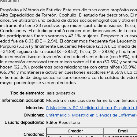
Resumen
Propósito y Método de Estudio: Este estudio tuvo como propósito co
Alta Especialidad de Torreón, Coahuila. El estudio fue descriptivo. E
años. Se utilizaron una cédula de datos sociodemográficos y otra el 
instrumento tiene 23 reactivos que miden cuatro dimensiones: física,
Conclusiones: El estudio permitió conocer que dimensiones de la ca
los participantes fueron varones y 42.1% mujeres. Respecto a la esc
edad fue de 8.93 (DE = 2.94). El cáncer mas frecuente fue Leucemia
Púrpura (5.3%) y finalmente Leucemia Mieloide (2.1%). La media de c
=34.89) seguida de la social (X =28.52), física, (X = 28.05) y finalm
la dimensión física estuvo más afectado el sentir dolor (con 59%), ad
la dimensión emocional tener miedo sobre el futuro (50.5%) y sentirse
hacen (62.1%), problemas para relacionarse con otros niños (39.9%); e
(65.3%) y mantenerse activo en cuestiones escolares (48.55%). La cal
el tiempo de dx. diagnóstico se correlacionó a con la calidad de vida
mayor porcentaje se vieron afectadas.
Tipo de elemento:
Tesis (Maestría)
Información adicional:
Maestría en ciencias de enfermería con énfasis
Materias:
R Medicina > RC Medicina Interna, Psiquiatría,
Divisiones:
Enfermería > Maestría en Ciencias de Enfermerí
Usuario depositante:
Editor Repositorio
Creador
Email
Creadores: