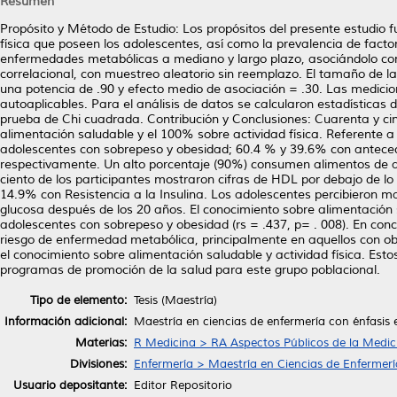
Resumen
Propósito y Método de Estudio: Los propósitos del presente estudio f
física que poseen los adolescentes, así como la prevalencia de factore
enfermedades metabólicas a mediano y largo plazo, asociándolo con 
correlacional, con muestreo aleatorio sin reemplazo. El tamaño de la
una potencia de .90 y efecto medio de asociación = .30. Las medicio
autoaplicables. Para el análisis de datos se calcularon estadísticas d
prueba de Chi cuadrada. Contribución y Conclusiones: Cuarenta y cin
alimentación saludable y el 100% sobre actividad física. Referente a
adolescentes con sobrepeso y obesidad; 60.4 % y 39.6% con antecede
respectivamente. Un alto porcentaje (90%) consumen alimentos de al
ciento de los participantes mostraron cifras de HDL por debajo de l
14.9% con Resistencia a la Insulina. Los adolescentes percibieron may
glucosa después de los 20 años. El conocimiento sobre alimentación s
adolescentes con sobrepeso y obesidad (rs = .437, p= . 008). En con
riesgo de enfermedad metabólica, principalmente en aquellos con obe
el conocimiento sobre alimentación saludable y actividad física. Esto
programas de promoción de la salud para este grupo poblacional.
Tipo de elemento:
Tesis (Maestría)
Información adicional:
Maestría en ciencias de enfermería con énfasis
Materias:
R Medicina > RA Aspectos Públicos de la Medic
Divisiones:
Enfermería > Maestría en Ciencias de Enfermerí
Usuario depositante:
Editor Repositorio