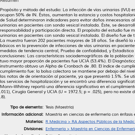
Resumen
Propósito y método del estudio: La infección de vías urinarias (IVU) 
ocupan 50% de IN. Éstas, aumentan la estancia y costos hospitalarios
de Salud determinaron indicadores para evitar daños innecesarios al 
urinarias en pacientes con sonda vesical instalada. Éste, se desarro
responsabilidad y participación directa. El propósito del estudio fue 
urinarias en pacientes con sonda vesical instalada. El diseño fue de ti
La muestra fueron 202 pacientes mayores de 18 años. Se diseñó la cé
básicos en la prevención de infecciones de vías urinarias en paciente
medidas de tendencia central, Prueba de confiabilidad, y Estadístic
conclusiones: Las características sociodemográficas de la población 
tuvo mayor proporción de pacientes fue UCIA (53.4%). El Diagnóstic
instrumento obtuvo un Alpha de Cronbach de .80. El índice de cumpli
cumplimiento fue: la bolsa colectora se mantiene por debajo del nivel
las notas de de orientación al paciente, ya que presentó 1.5%. Se uti
los servicios de hospitalización y se encontró una diferencia signific
Mann–Whitney reportó una diferencia significativa en el cumplimiento
.011), Cirugía General y UCIA (U = 1972.5; p = .025), pero no existe d
.8).
Tipo de elemento:
Tesis (Maestría)
Información adicional:
Maestría en ciencias de enfermería con énfasis 
Materias:
R Medicina > RA Aspectos Públicos de la Medic
Divisiones:
Enfermería > Maestría en Ciencias de Enfermerí