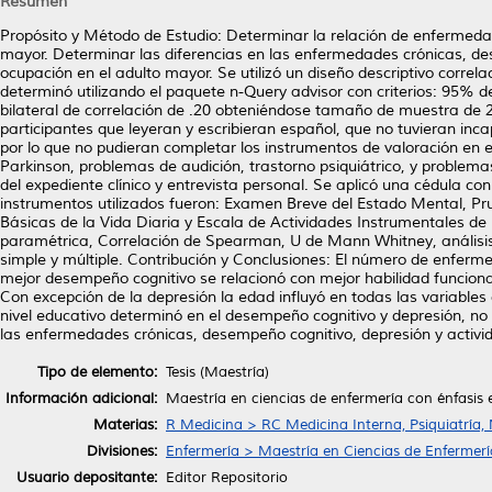
Resumen
Propósito y Método de Estudio: Determinar la relación de enfermedad
mayor. Determinar las diferencias en las enfermedades crónicas, de
ocupación en el adulto mayor. Se utilizó un diseño descriptivo correla
determinó utilizando el paquete n-Query advisor con criterios: 95% d
bilateral de correlación de .20 obteniéndose tamaño de muestra de 
participantes que leyeran y escribieran español, que no tuvieran inc
por lo que no pudieran completar los instrumentos de valoración en e
Parkinson, problemas de audición, trastorno psiquiátrico, y problemas 
del expediente clínico y entrevista personal. Se aplicó una cédula c
instrumentos utilizados fueron: Examen Breve del Estado Mental, Pru
Básicas de la Vida Diaria y Escala de Actividades Instrumentales de la
paramétrica, Correlación de Spearman, U de Mann Whitney, análisis 
simple y múltiple. Contribución y Conclusiones: El número de enferme
mejor desempeño cognitivo se relacionó con mejor habilidad funcional 
Con excepción de la depresión la edad influyó en todas las variables 
nivel educativo determinó en el desempeño cognitivo y depresión, no 
las enfermedades crónicas, desempeño cognitivo, depresión y activid
Tipo de elemento:
Tesis (Maestría)
Información adicional:
Maestría en ciencias de enfermería con énfasis
Materias:
R Medicina > RC Medicina Interna, Psiquiatría,
Divisiones:
Enfermería > Maestría en Ciencias de Enfermerí
Usuario depositante:
Editor Repositorio