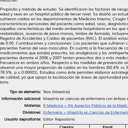
Resumen
Propósito y método de estudio: Se identificaron los factores de riesgo
edad y sexo en un hospital público de tercer nivel. Se diseñó un estu
sufrieron caídas en los departamentos de Medicina Interna, Cirugía G
características personales del paciente como edad, sexo, diagnóstico
aquellas características del medio ambiente hospitalario en las qu
resbaladizos, ausencia de pasa-manos, timbre de llamada, incluyendo
Registro de Accidentes y Caídas de pacientes (RAC). El análisis estadí
de 0.05. Contribuciones y conclusiones: Los pacientes que sufrieron
pacientes fueron del sexo masculino. En cuanto a la frecuencia de c
medicamentos que estaba prescrito, los analgésicos y los antihiper
pacientes durante el 2006 y 2007 tenían prescritos dos o más med
frecuencia en ambos años. Respecto a las medidas de prevención an
observó una mayor proporción de caídas en los hombres (60.4% vs 
78.5%, p ≤ 0.00001). Estudios como éste permiten elaborar estrateg
de calidad, ya que apoya la localización de áreas de oportunidad par
ésta.
Tipo de elemento:
Tesis (Maestría)
Información adicional:
Maestría en ciencias de enfermería con énfasis 
Materias:
R Medicina > RA Aspectos Públicos de la Medic
Divisiones:
Enfermería > Maestría en Ciencias de Enfermerí
Usuario depositante:
Editor Repositorio
Creador
Email