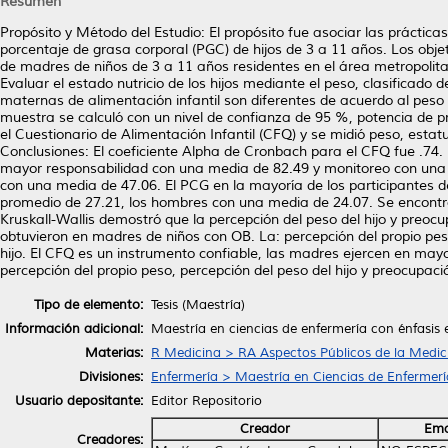
Resumen
Propósito y Método del Estudio: El propósito fue asociar las práctica
porcentaje de grasa corporal (PGC) de hijos de 3 a 11 años. Los objet
de madres de niños de 3 a 11 años residentes en el área metropolitan
Evaluar el estado nutricio de los hijos mediante el peso, clasificado 
maternas de alimentación infantil son diferentes de acuerdo al peso de
muestra se calculó con un nivel de confianza de 95 %, potencia de p
el Cuestionario de Alimentación Infantil (CFQ) y se midió peso, estatu
Conclusiones: El coeficiente Alpha de Cronbach para el CFQ fue .74
mayor responsabilidad con una media de 82.49 y monitoreo con una m
con una media de 47.06. El PCG en la mayoría de los participantes 
promedio de 27.21, los hombres con una media de 24.07. Se encontr
Kruskall-Wallis demostró que la percepción del peso del hijo y preocu
obtuvieron en madres de niños con OB. La: percepción del propio peso
hijo. El CFQ es un instrumento confiable, las madres ejercen en may
percepción del propio peso, percepción del peso del hijo y preocupaci
Tipo de elemento:
Tesis (Maestría)
Información adicional:
Maestría en ciencias de enfermería con énfasis
Materias:
R Medicina > RA Aspectos Públicos de la Medic
Divisiones:
Enfermería > Maestría en Ciencias de Enfermerí
Usuario depositante:
Editor Repositorio
Creador
Ema
Creadores: