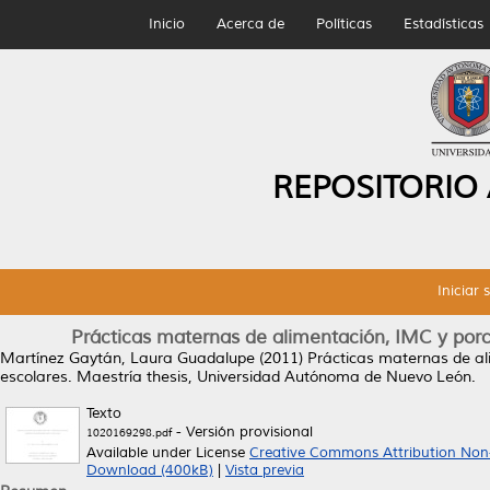
Inicio
Acerca de
Políticas
Estadísticas
REPOSITORIO
Iniciar 
Prácticas maternas de alimentación, IMC y porce
Martínez Gaytán, Laura Guadalupe
(2011)
Prácticas maternas de ali
escolares.
Maestría thesis, Universidad Autónoma de Nuevo León.
Texto
- Versión provisional
1020169298.pdf
Available under License
Creative Commons Attribution Non
Download (400kB)
|
Vista previa