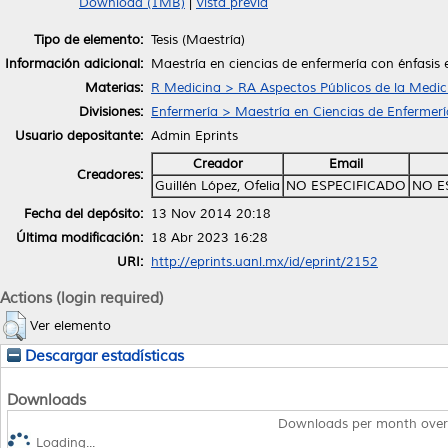
Download (1MB)
|
Vista previa
Tipo de elemento:
Tesis (Maestría)
Información adicional:
Maestría en ciencias de enfermería con énfasis
Materias:
R Medicina > RA Aspectos Públicos de la Medic
Divisiones:
Enfermería > Maestría en Ciencias de Enfermerí
Usuario depositante:
Admin Eprints
Creador
Email
Creadores:
Guillén López, Ofelia
NO ESPECIFICADO
NO E
Fecha del depósito:
13 Nov 2014 20:18
Última modificación:
18 Abr 2023 16:28
URI:
http://eprints.uanl.mx/id/eprint/2152
Actions (login required)
Ver elemento
Descargar estadísticas
Downloads
Downloads per month over
Loading...