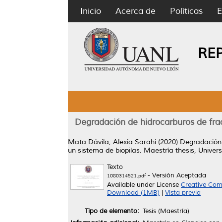
Inicio
Acerca de
Políticas
E
RE
Degradación de hidrocarburos de fra
Mata Dávila, Alexia Sarahi
(2020)
Degradación 
un sistema de biopilas.
Maestría thesis, Unive
Texto
- Versión Aceptada
1080314521.pdf
Available under License
Creative Com
Download (1MB)
|
Vista previa
Tipo de elemento:
Tesis (Maestría)