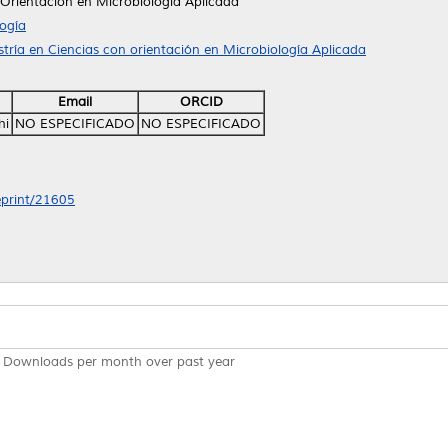
 Orientación en Microbiología Aplicada
ogía
tría en Ciencias con orientación en Microbiología Aplicada
Email
ORCID
hi
NO ESPECIFICADO
NO ESPECIFICADO
/eprint/21605
Downloads per month over past year