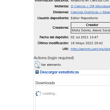
Información adicional:
Maestría en Ciencias con
Materias:
Q Ciencia > QR Microbiol
Divisiones:
Ciencias Químicas > Maes
Usuario depositante:
Editor Repositorio
Creador
Creadores:
Mata Dávila, Alexia Sara
Fecha del depósito:
02 Jul 2021 13:47
Última modificación:
16 Mayo 2022 20:42
URI:
http://eprints.uanl.mx/id
Actions (login required)
Ver elemento
Descargar estadísticas
Downloads
Loading...