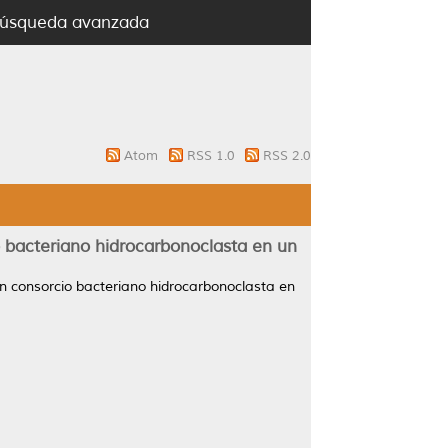
úsqueda avanzada
Atom
RSS 1.0
RSS 2.0
 bacteriano hidrocarbonoclasta en un
 consorcio bacteriano hidrocarbonoclasta en