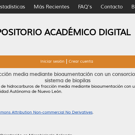
stadísticas
Más Recientes
FAQ's
Contacto
B
POSITORIO ACADÉMICO DIGITAL
Iniciar sesión
Crear cuenta
cción media mediante bioaumentación con un consorcio
sistema de biopilas
de hidrocarburos de fracción media mediante bioaumentación con un
rsidad Autónoma de Nuevo León.
mons Attribution Non-commercial No Derivatives
.