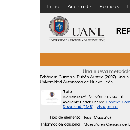
Inicio
Acerca de
Políticas
E
RE
Una nueva metodologí
Echávarri Guzmán, Rubén Aristeo
(2007)
Una nu
Universidad Autónoma de Nuevo León.
Texto
- Versión provisional
1020159515.pdf
Available under License
Creative Com
Download (2MB)
|
Vista previa
Tipo de elemento:
Tesis (Maestría)
Información adicional:
Maestría en Ciencias de l