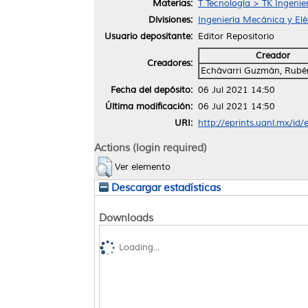
Materias:
T Tecnología > TK Ingenier
Divisiones:
Ingeniería Mecánica y Elé
Usuario depositante:
Editor Repositorio
Creador
Creadores:
Echávarri Guzmán, Rubén
Fecha del depósito:
06 Jul 2021 14:50
Última modificación:
06 Jul 2021 14:50
URI:
http://eprints.uanl.mx/id
Actions (login required)
Ver elemento
Descargar estadísticas
Downloads
Loading...