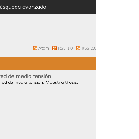
úsqueda avanzada
Atom
RSS 1.0
RSS 2.0
 red de media tensión
 red de media tensión.
Maestría thesis,